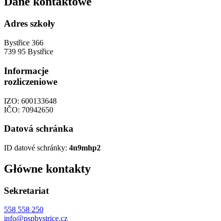
Dane kontaktowe
Adres szkoły
Bystřice 366
739 95 Bystřice
Informacje
rozliczeniowe
IZO: 600133648
IČO: 70942650
Datová schránka
ID datové schránky:
4n9mhp2
Główne kontakty
Sekretariat
558 558 250
info@pspbystrice.cz