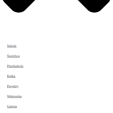
Szkoła
Świetlica
Przedszkole
Kółka
Projekty
Wideoteka
Galeria