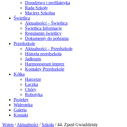
Doradztwo i profilaktyka
Rada Szkoły
Macierz Szkolna
Świetlica
Aktualności – Świetlica
Świetlica Informacje
Regulamin świetlicy
Dokumenty do pobrania
Przedszkole
Aktualności – Przedszkole
Historia przedszkola
Jadłospis
Harmonogram imprez
Kontakty Przedszkole
Kółka
Harcerze
Łączka
Chóry
Robotyka
Projekty
Wideoteka
Galeria
Kontakt
Wstęp
/
Aktualności
/
Szkoła
/
44. Zjazd Gwiaździsty