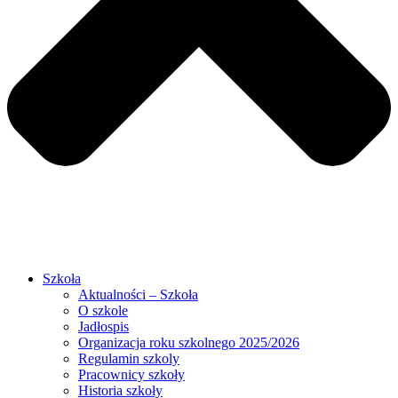
Szkoła
Aktualności – Szkoła
O szkole
Jadłospis
Organizacja roku szkolnego 2025/2026
Regulamin szkoly
Pracownicy szkoły
Historia szkoły