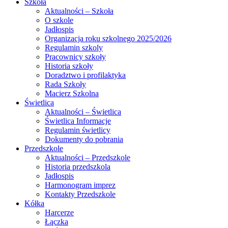
Szkoła
Aktualności – Szkoła
O szkole
Jadłospis
Organizacja roku szkolnego 2025/2026
Regulamin szkoly
Pracownicy szkoły
Historia szkoły
Doradztwo i profilaktyka
Rada Szkoły
Macierz Szkolna
Świetlica
Aktualności – Świetlica
Świetlica Informacje
Regulamin świetlicy
Dokumenty do pobrania
Przedszkole
Aktualności – Przedszkole
Historia przedszkola
Jadłospis
Harmonogram imprez
Kontakty Przedszkole
Kółka
Harcerze
Łączka