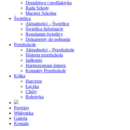
Doradztwo i profilaktyka
Rada Szkoły
Macierz Szkolna
Świetlica
Aktualności – Świetlica
Świetlica Informacje
Regulamin świetlicy
Dokumenty do pobrania
Przedszkole
Aktualności – Przedszkole
Historia przedszkola
Jadłospis
Harmonogram imprez
Kontakty Przedszkole
Kółka
Harcerze
Łączka
Chóry
Robotyka
Projekty
Wideoteka
Galeria
Kontakt