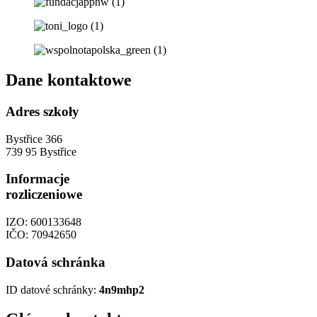
Dane kontaktowe
Adres szkoły
Bystřice 366
739 95 Bystřice
Informacje
rozliczeniowe
IZO: 600133648
IČO: 70942650
Datová schránka
ID datové schránky:
4n9mhp2