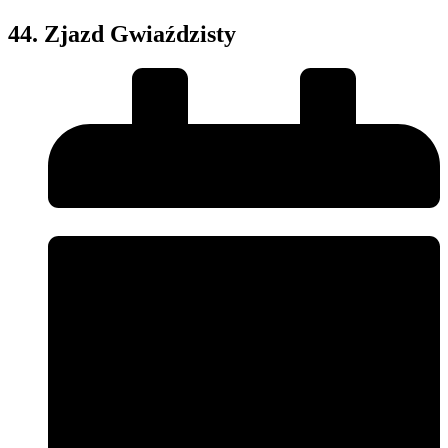
44. Zjazd Gwiaździsty