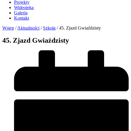
Projekty
Wideoteka
Galeria
Kontakt
Wstęp
/
Aktualności
/
Szkoła
/
45. Zjazd Gwiaździsty
45. Zjazd Gwiaździsty