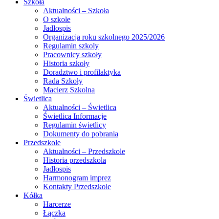
Szkoła
Aktualności – Szkoła
O szkole
Jadłospis
Organizacja roku szkolnego 2025/2026
Regulamin szkoly
Pracownicy szkoły
Historia szkoły
Doradztwo i profilaktyka
Rada Szkoły
Macierz Szkolna
Świetlica
Aktualności – Świetlica
Świetlica Informacje
Regulamin świetlicy
Dokumenty do pobrania
Przedszkole
Aktualności – Przedszkole
Historia przedszkola
Jadłospis
Harmonogram imprez
Kontakty Przedszkole
Kółka
Harcerze
Łączka