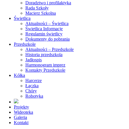
Doradztwo i profilaktyka
Rada Szkoły
Macierz Szkolna
Świetlica
Aktualności – Świetlica
Świetlica Informacje
Regulamin świetlicy
Dokumenty do pobrania
Przedszkole
Aktualności – Przedszkole
Historia przedszkola
Jadłospis
Harmonogram imprez
Kontakty Przedszkole
Kółka
Harcerze
Łączka
Chóry
Robotyka
Projekty
Wideoteka
Galeria
Kontakt