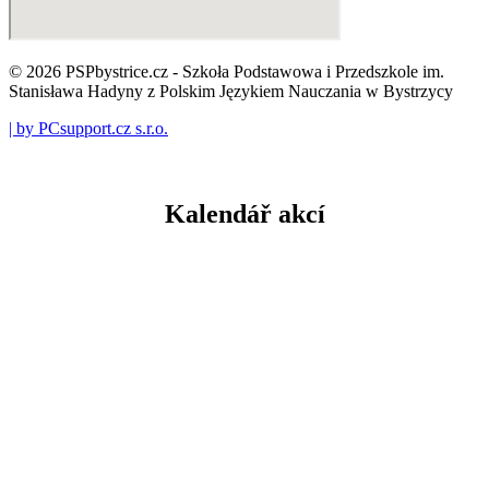
© 2026 PSPbystrice.cz - Szkoła Podstawowa i Przedszkole im.
Stanisława Hadyny z Polskim Językiem Nauczania w Bystrzycy
| by PCsupport.cz s.r.o.
Kalendář akcí