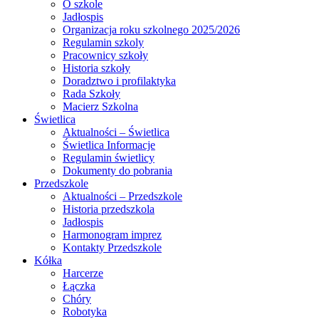
O szkole
Jadłospis
Organizacja roku szkolnego 2025/2026
Regulamin szkoly
Pracownicy szkoły
Historia szkoły
Doradztwo i profilaktyka
Rada Szkoły
Macierz Szkolna
Świetlica
Aktualności – Świetlica
Świetlica Informacje
Regulamin świetlicy
Dokumenty do pobrania
Przedszkole
Aktualności – Przedszkole
Historia przedszkola
Jadłospis
Harmonogram imprez
Kontakty Przedszkole
Kółka
Harcerze
Łączka
Chóry
Robotyka