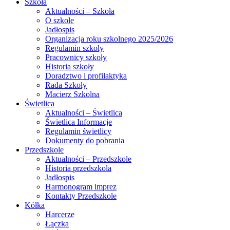
Szkoła
Aktualności – Szkoła
O szkole
Jadłospis
Organizacja roku szkolnego 2025/2026
Regulamin szkoly
Pracownicy szkoły
Historia szkoły
Doradztwo i profilaktyka
Rada Szkoły
Macierz Szkolna
Świetlica
Aktualności – Świetlica
Świetlica Informacje
Regulamin świetlicy
Dokumenty do pobrania
Przedszkole
Aktualności – Przedszkole
Historia przedszkola
Jadłospis
Harmonogram imprez
Kontakty Przedszkole
Kółka
Harcerze
Łączka