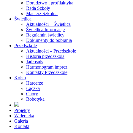
Doradztwo i profilaktyka
Rada Szkoły
Macierz Szkolna
Świetlica
Aktualności – Świetlica
Świetlica Informacje
Regulamin świetlicy
Dokumenty do pobrania
Przedszkole
Aktualności – Przedszkole
Historia przedszkola
Jadłospis
Harmonogram imprez
Kontakty Przedszkole
Kółka
Harcerze
Łączka
Chóry
Robotyka
Projekty
Wideoteka
Galeria
Kontakt