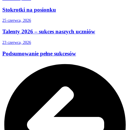
Stokrotki na posionku
25 czerwca, 2026
Talenty 2026 – sukces naszych uczniów
23 czerwca, 2026
Podsumowanie pełne sukcesów