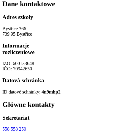
Dane kontaktowe
Adres szkoły
Bystřice 366
739 95 Bystřice
Informacje
rozliczeniowe
IZO: 600133648
IČO: 70942650
Datová schránka
ID datové schránky:
4n9mhp2
Główne kontakty
Sekretariat
558 558 250