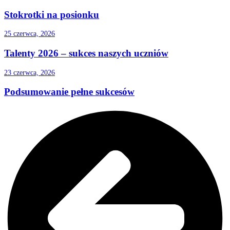
Stokrotki na posionku
25 czerwca, 2026
Talenty 2026 – sukces naszych uczniów
23 czerwca, 2026
Podsumowanie pełne sukcesów