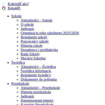
Kalendář akcí
Bakaláři
Szkoła
Aktualności – Szkoła
O szkole
Jadłospis
Organizacja roku szkolnego 2025/2026
Regulamin szkoly
Pracownicy szkoły
Historia szkoły
Doradztwo i profilaktyka
Rada Szkoły
Macierz Szkolna
Świetlica
Aktualności – Świetlica
Świetlica Informacje
Regulamin świetlicy
Dokumenty do pobrania
Przedszkole
Aktualności – Przedszkole
Historia przedszkola
Jadłospis
Harmonogram imprez
Kontakty Przedszkole