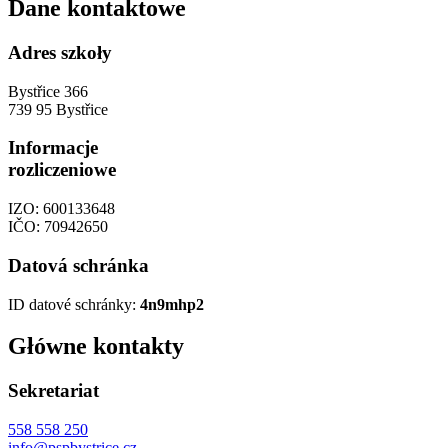
Dane kontaktowe
Adres szkoły
Bystřice 366
739 95 Bystřice
Informacje
rozliczeniowe
IZO: 600133648
IČO: 70942650
Datová schránka
ID datové schránky:
4n9mhp2
Główne kontakty
Sekretariat
558 558 250
info@pspbystrice.cz