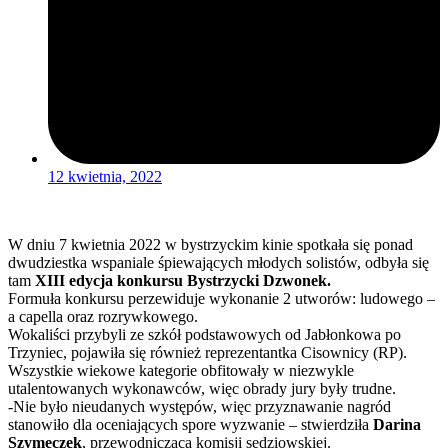
12 kwietnia, 2022
W dniu 7 kwietnia 2022 w bystrzyckim kinie spotkała się ponad
dwudziestka wspaniale śpiewających młodych solistów, odbyła się
tam
XIII edycja konkursu Bystrzycki Dzwonek.
Formuła konkursu perzewiduje wykonanie 2 utworów: ludowego –
a capella oraz rozrywkowego.
Wokaliści przybyli ze szkół podstawowych od Jabłonkowa po
Trzyniec, pojawiła się również reprezentantka Cisownicy (RP).
Wszystkie wiekowe kategorie obfitowały w niezwykle
utalentowanych wykonawców, więc obrady jury były trudne.
-Nie było nieudanych występów, więc przyznawanie nagród
stanowiło dla oceniających spore wyzwanie – stwierdziła
Darina
Szymeczek
, przewodnicząca komisji sędziowskiej.