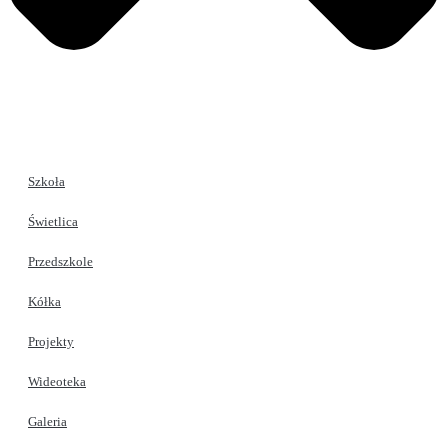
Szkoła
Świetlica
Przedszkole
Kółka
Projekty
Wideoteka
Galeria