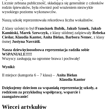
Licznie zebrana publiczność, składająca się generalnie z członków
rodzin śpiewaków, była również pod wrażeniem niezwykle
wysokiego poziomu wykonawców.
Naszą szkołę reprezentowała rekordowa liczba wokalistów.
Z klasy szóstej to był
Franciszek Bubik, Jakub Szmek, Jakub
Kamiński, Marek Szewczyk,
z klasy siódmej zaśpiewały
Rebeka
Cieślar, Klaudia Kantor, Anita Bielan, Barbora Nemec
, z klasy
ósmej
Justyna Navrátil.
Nasza dziewięcioosobowa reprezentacja radziła sobie
WSPANIALE!!!!!
Wszyscy zasługują na ogromne brawa i pochwałę!
Wyniki:
II miejsce (kategoria 6 – 7 klasa) –
Anita Bielan
Klaudia Kantor
Dziękujemy dzieciom za wspaniałą reprezentację szkoły, a
rodzicom za przykładną współpracę, wsparcie i
zaangażowanie!
Więcej artykułów