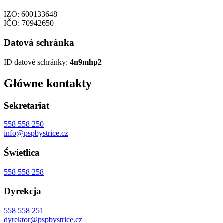
IZO: 600133648
IČO: 70942650
Datová schránka
ID datové schránky:
4n9mhp2
Główne kontakty
Sekretariat
558 558 250
info@pspbystrice.cz
Świetlica
558 558 258
Dyrekcja
558 558 251
dyrektor@pspbystrice.cz