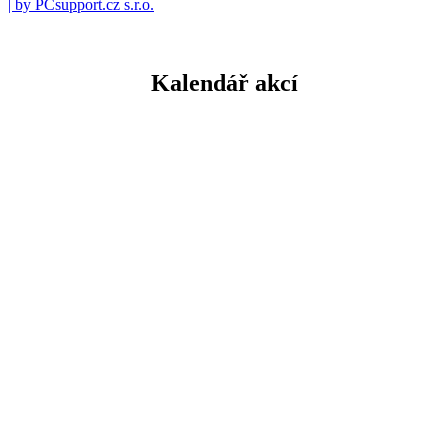
| by PCsupport.cz s.r.o.
Kalendář akcí