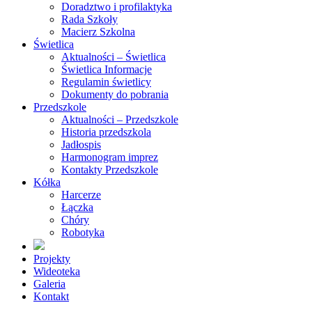
Doradztwo i profilaktyka
Rada Szkoły
Macierz Szkolna
Świetlica
Aktualności – Świetlica
Świetlica Informacje
Regulamin świetlicy
Dokumenty do pobrania
Przedszkole
Aktualności – Przedszkole
Historia przedszkola
Jadłospis
Harmonogram imprez
Kontakty Przedszkole
Kółka
Harcerze
Łączka
Chóry
Robotyka
Projekty
Wideoteka
Galeria
Kontakt