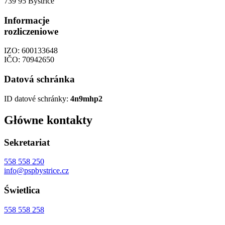
739 95 Bystřice
Informacje
rozliczeniowe
IZO: 600133648
IČO: 70942650
Datová schránka
ID datové schránky:
4n9mhp2
Główne kontakty
Sekretariat
558 558 250
info@pspbystrice.cz
Świetlica
558 558 258