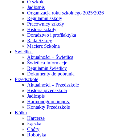
O szkole
Jadłospis
Organizacja roku szkolnego 2025/2026
Regulamin szkoly
Pracownicy szkoły
Historia szkoły
Doradztwo i profilaktyka
Rada Szkoły
Macierz Szkolna
Świetlica
Aktualności – Świetlica
Świetlica Informacje
Regulamin świetlicy
Dokumenty do pobrania
Przedszkole
Aktualności – Przedszkole
Historia przedszkola
Jadłospis
Harmonogram imprez
Kontakty Przedszkole
Kółka
Harcerze
Łączka
Chóry
Robotyka