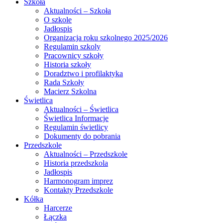
Szkoła
Aktualności – Szkoła
O szkole
Jadłospis
Organizacja roku szkolnego 2025/2026
Regulamin szkoly
Pracownicy szkoły
Historia szkoły
Doradztwo i profilaktyka
Rada Szkoły
Macierz Szkolna
Świetlica
Aktualności – Świetlica
Świetlica Informacje
Regulamin świetlicy
Dokumenty do pobrania
Przedszkole
Aktualności – Przedszkole
Historia przedszkola
Jadłospis
Harmonogram imprez
Kontakty Przedszkole
Kółka
Harcerze
Łączka