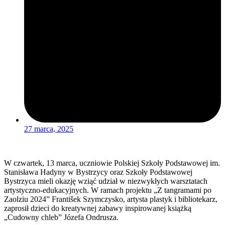
27 marca, 2025
W czwartek, 13 marca, uczniowie Polskiej Szkoły Podstawowej im.
Stanisława Hadyny w Bystrzycy oraz Szkoły Podstawowej
Bystrzyca mieli okazję wziąć udział w niezwykłych warsztatach
artystyczno-edukacyjnych. W ramach projektu „Z tangramami po
Zaolziu 2024” František Szymczysko, artysta plastyk i bibliotekarz,
zaprosił dzieci do kreatywnej zabawy inspirowanej książką
„Cudowny chleb” Józefa Ondrusza.