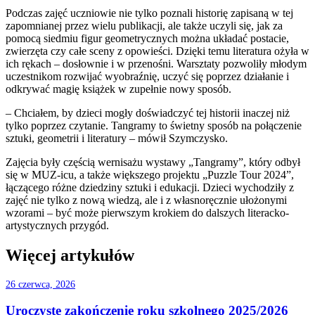
Podczas zajęć uczniowie nie tylko poznali historię zapisaną w tej
zapomnianej przez wielu publikacji, ale także uczyli się, jak za
pomocą siedmiu figur geometrycznych można układać postacie,
zwierzęta czy całe sceny z opowieści. Dzięki temu literatura ożyła w
ich rękach – dosłownie i w przenośni. Warsztaty pozwoliły młodym
uczestnikom rozwijać wyobraźnię, uczyć się poprzez działanie i
odkrywać magię książek w zupełnie nowy sposób.
– Chciałem, by dzieci mogły doświadczyć tej historii inaczej niż
tylko poprzez czytanie. Tangramy to świetny sposób na połączenie
sztuki, geometrii i literatury – mówił Szymczysko.
Zajęcia były częścią wernisażu wystawy „Tangramy”, który odbył
się w MUZ-icu, a także większego projektu „Puzzle Tour 2024”,
łączącego różne dziedziny sztuki i edukacji. Dzieci wychodziły z
zajęć nie tylko z nową wiedzą, ale i z własnoręcznie ułożonymi
wzorami – być może pierwszym krokiem do dalszych literacko-
artystycznych przygód.
Więcej artykułów
26 czerwca, 2026
Uroczyste zakończenie roku szkolnego 2025/2026