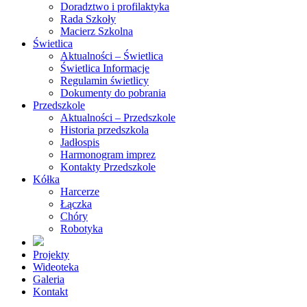
Doradztwo i profilaktyka
Rada Szkoły
Macierz Szkolna
Świetlica
Aktualności – Świetlica
Świetlica Informacje
Regulamin świetlicy
Dokumenty do pobrania
Przedszkole
Aktualności – Przedszkole
Historia przedszkola
Jadłospis
Harmonogram imprez
Kontakty Przedszkole
Kółka
Harcerze
Łączka
Chóry
Robotyka
Projekty
Wideoteka
Galeria
Kontakt