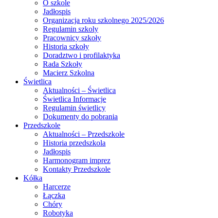
O szkole
Jadłospis
Organizacja roku szkolnego 2025/2026
Regulamin szkoly
Pracownicy szkoły
Historia szkoły
Doradztwo i profilaktyka
Rada Szkoły
Macierz Szkolna
Świetlica
Aktualności – Świetlica
Świetlica Informacje
Regulamin świetlicy
Dokumenty do pobrania
Przedszkole
Aktualności – Przedszkole
Historia przedszkola
Jadłospis
Harmonogram imprez
Kontakty Przedszkole
Kółka
Harcerze
Łączka
Chóry
Robotyka