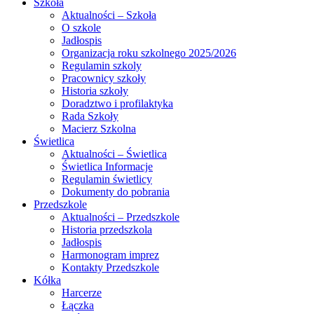
Szkoła
Aktualności – Szkoła
O szkole
Jadłospis
Organizacja roku szkolnego 2025/2026
Regulamin szkoly
Pracownicy szkoły
Historia szkoły
Doradztwo i profilaktyka
Rada Szkoły
Macierz Szkolna
Świetlica
Aktualności – Świetlica
Świetlica Informacje
Regulamin świetlicy
Dokumenty do pobrania
Przedszkole
Aktualności – Przedszkole
Historia przedszkola
Jadłospis
Harmonogram imprez
Kontakty Przedszkole
Kółka
Harcerze
Łączka