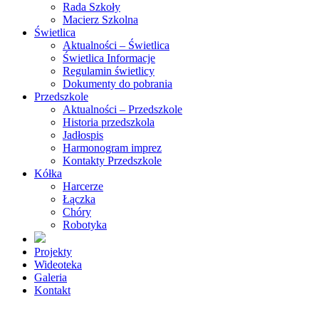
Rada Szkoły
Macierz Szkolna
Świetlica
Aktualności – Świetlica
Świetlica Informacje
Regulamin świetlicy
Dokumenty do pobrania
Przedszkole
Aktualności – Przedszkole
Historia przedszkola
Jadłospis
Harmonogram imprez
Kontakty Przedszkole
Kółka
Harcerze
Łączka
Chóry
Robotyka
Projekty
Wideoteka
Galeria
Kontakt