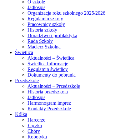
O szkole
Jadłospis
Organizacja roku szkolnego 2025/2026
Regulamin szkoly
Pracownicy szkoły
Historia szkoły
Doradztwo i profilaktyka
Rada Szkoły
Macierz Szkolna
Świetlica
Aktualności – Świetlica
Świetlica Informacje
Regulamin świetlicy
Dokumenty do pobrania
Przedszkole
Aktualności – Przedszkole
Historia przedszkola
Jadłospis
Harmonogram imprez
Kontakty Przedszkole
Kółka
Harcerze
Łączka
Chóry
Robotyka