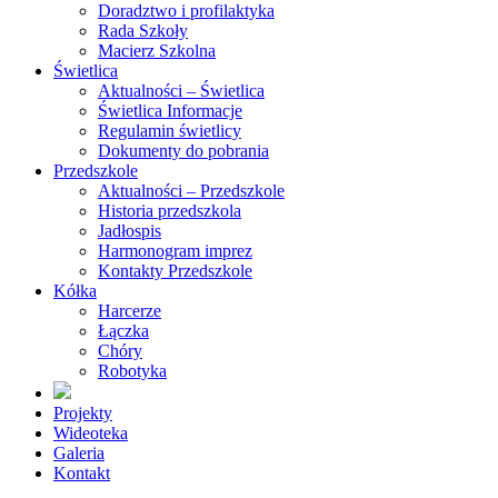
Doradztwo i profilaktyka
Rada Szkoły
Macierz Szkolna
Świetlica
Aktualności – Świetlica
Świetlica Informacje
Regulamin świetlicy
Dokumenty do pobrania
Przedszkole
Aktualności – Przedszkole
Historia przedszkola
Jadłospis
Harmonogram imprez
Kontakty Przedszkole
Kółka
Harcerze
Łączka
Chóry
Robotyka
Projekty
Wideoteka
Galeria
Kontakt