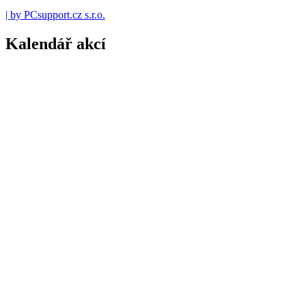
| by PCsupport.cz s.r.o.
Kalendář akcí