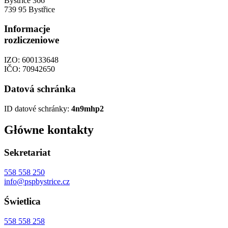
Bystřice 366
739 95 Bystřice
Informacje
rozliczeniowe
IZO: 600133648
IČO: 70942650
Datová schránka
ID datové schránky:
4n9mhp2
Główne kontakty
Sekretariat
558 558 250
info@pspbystrice.cz
Świetlica
558 558 258