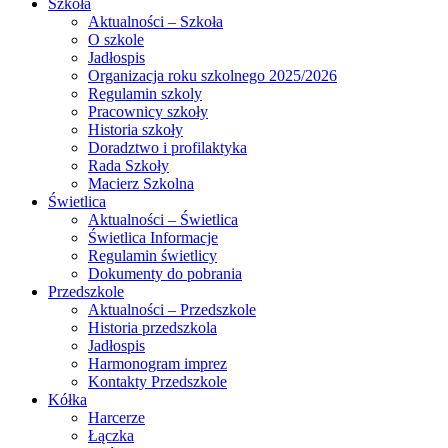
Szkoła
Aktualności – Szkoła
O szkole
Jadłospis
Organizacja roku szkolnego 2025/2026
Regulamin szkoly
Pracownicy szkoły
Historia szkoły
Doradztwo i profilaktyka
Rada Szkoły
Macierz Szkolna
Świetlica
Aktualności – Świetlica
Świetlica Informacje
Regulamin świetlicy
Dokumenty do pobrania
Przedszkole
Aktualności – Przedszkole
Historia przedszkola
Jadłospis
Harmonogram imprez
Kontakty Przedszkole
Kółka
Harcerze
Łączka