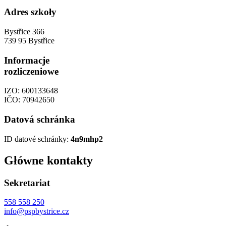
Adres szkoły
Bystřice 366
739 95 Bystřice
Informacje
rozliczeniowe
IZO: 600133648
IČO: 70942650
Datová schránka
ID datové schránky:
4n9mhp2
Główne kontakty
Sekretariat
558 558 250
info@pspbystrice.cz