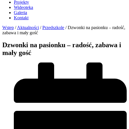
Projekty
Wideoteka
Galeria
Kontakt
Wstęp
/
Aktualności
/
Przedszkole
/
Dzwonki na pasionku – radość,
zabawa i mały gość
Dzwonki na pasionku – radość, zabawa i
mały gość