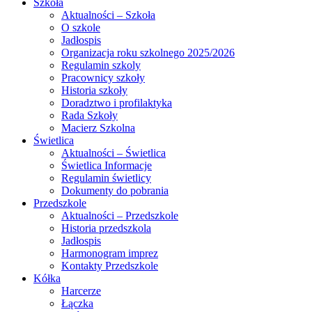
Szkoła
Aktualności – Szkoła
O szkole
Jadłospis
Organizacja roku szkolnego 2025/2026
Regulamin szkoly
Pracownicy szkoły
Historia szkoły
Doradztwo i profilaktyka
Rada Szkoły
Macierz Szkolna
Świetlica
Aktualności – Świetlica
Świetlica Informacje
Regulamin świetlicy
Dokumenty do pobrania
Przedszkole
Aktualności – Przedszkole
Historia przedszkola
Jadłospis
Harmonogram imprez
Kontakty Przedszkole
Kółka
Harcerze
Łączka