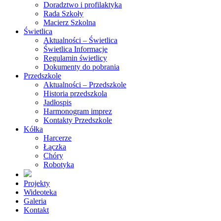
Doradztwo i profilaktyka
Rada Szkoły
Macierz Szkolna
Świetlica
Aktualności – Świetlica
Świetlica Informacje
Regulamin świetlicy
Dokumenty do pobrania
Przedszkole
Aktualności – Przedszkole
Historia przedszkola
Jadłospis
Harmonogram imprez
Kontakty Przedszkole
Kółka
Harcerze
Łączka
Chóry
Robotyka
Projekty
Wideoteka
Galeria
Kontakt