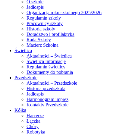
O szkole
Jadłospis
Organizacja roku szkolnego 2025/2026
Regulamin szkoly
Pracownicy szkoły
Historia szkoły
Doradztwo i profilaktyka
Rada Szkoły
Macierz Szkolna
Świetlica
Aktualności – Świetlica
Świetlica Informacje
Regulamin świetlicy
Dokumenty do pobrania
Przedszkole
Aktualności – Przedszkole
Historia przedszkola
Jadłospis
Harmonogram imprez
Kontakty Przedszkole
Kółka
Harcerze
Łączka
Chóry
Robotyka