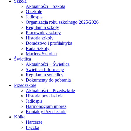
Szkoła
Aktualności – Szkoła
O szkole
Jadłospis
Organizacja roku szkolnego 2025/2026
Regulamin szkoly
Pracownicy szkoły
Historia szkoły
Doradztwo i profilaktyka
Rada Szkoły
Macierz Szkolna
Świetlica
Aktualności – Świetlica
Świetlica Informacje
Regulamin świetlicy
Dokumenty do pobrania
Przedszkole
Aktualności – Przedszkole
Historia przedszkola
Jadłospis
Harmonogram imprez
Kontakty Przedszkole
Kółka
Harcerze
Łączka