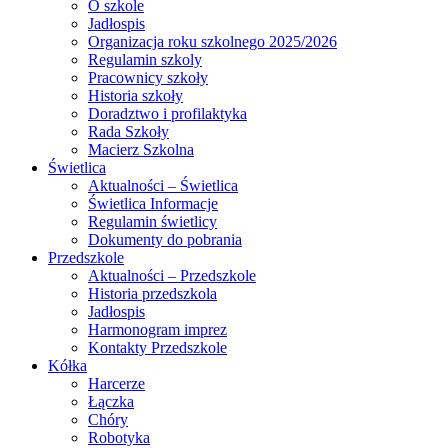
O szkole
Jadłospis
Organizacja roku szkolnego 2025/2026
Regulamin szkoly
Pracownicy szkoły
Historia szkoły
Doradztwo i profilaktyka
Rada Szkoły
Macierz Szkolna
Świetlica
Aktualności – Świetlica
Świetlica Informacje
Regulamin świetlicy
Dokumenty do pobrania
Przedszkole
Aktualności – Przedszkole
Historia przedszkola
Jadłospis
Harmonogram imprez
Kontakty Przedszkole
Kółka
Harcerze
Łączka
Chóry
Robotyka