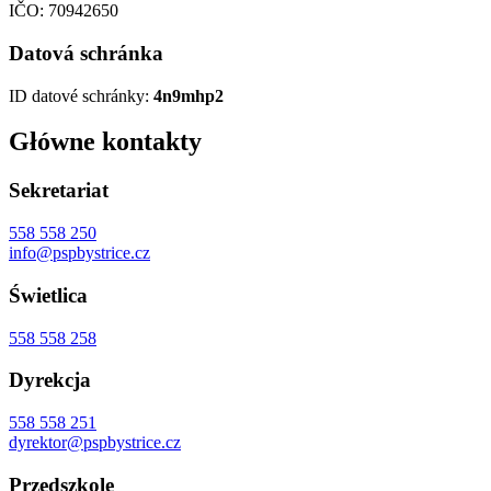
IČO: 70942650
Datová schránka
ID datové schránky:
4n9mhp2
Główne kontakty
Sekretariat
558 558 250
info@pspbystrice.cz
Świetlica
558 558 258
Dyrekcja
558 558 251
dyrektor@pspbystrice.cz
Przedszkole