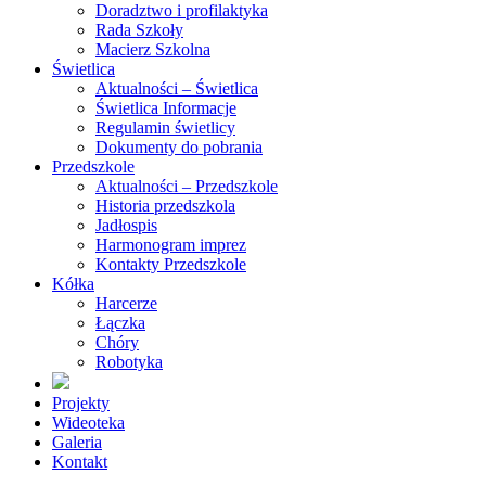
Doradztwo i profilaktyka
Rada Szkoły
Macierz Szkolna
Świetlica
Aktualności – Świetlica
Świetlica Informacje
Regulamin świetlicy
Dokumenty do pobrania
Przedszkole
Aktualności – Przedszkole
Historia przedszkola
Jadłospis
Harmonogram imprez
Kontakty Przedszkole
Kółka
Harcerze
Łączka
Chóry
Robotyka
Projekty
Wideoteka
Galeria
Kontakt