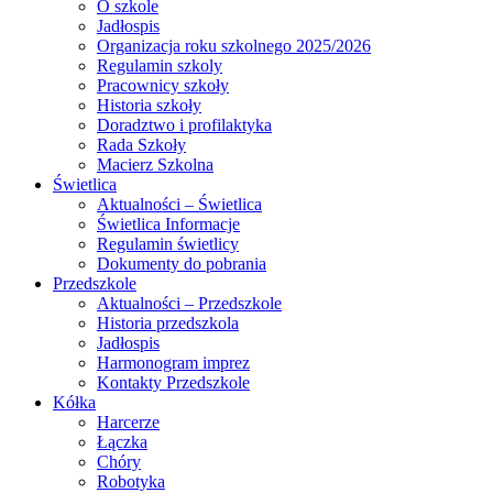
O szkole
Jadłospis
Organizacja roku szkolnego 2025/2026
Regulamin szkoly
Pracownicy szkoły
Historia szkoły
Doradztwo i profilaktyka
Rada Szkoły
Macierz Szkolna
Świetlica
Aktualności – Świetlica
Świetlica Informacje
Regulamin świetlicy
Dokumenty do pobrania
Przedszkole
Aktualności – Przedszkole
Historia przedszkola
Jadłospis
Harmonogram imprez
Kontakty Przedszkole
Kółka
Harcerze
Łączka
Chóry
Robotyka