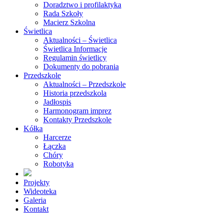
Doradztwo i profilaktyka
Rada Szkoły
Macierz Szkolna
Świetlica
Aktualności – Świetlica
Świetlica Informacje
Regulamin świetlicy
Dokumenty do pobrania
Przedszkole
Aktualności – Przedszkole
Historia przedszkola
Jadłospis
Harmonogram imprez
Kontakty Przedszkole
Kółka
Harcerze
Łączka
Chóry
Robotyka
Projekty
Wideoteka
Galeria
Kontakt