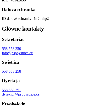
IČO: 70942650
Datová schránka
ID datové schránky:
4n9mhp2
Główne kontakty
Sekretariat
558 558 250
info@pspbystrice.cz
Świetlica
558 558 258
Dyrekcja
558 558 251
dyrektor@pspbystrice.cz
Przedszkole