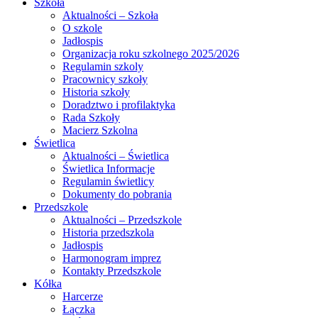
Szkoła
Aktualności – Szkoła
O szkole
Jadłospis
Organizacja roku szkolnego 2025/2026
Regulamin szkoly
Pracownicy szkoły
Historia szkoły
Doradztwo i profilaktyka
Rada Szkoły
Macierz Szkolna
Świetlica
Aktualności – Świetlica
Świetlica Informacje
Regulamin świetlicy
Dokumenty do pobrania
Przedszkole
Aktualności – Przedszkole
Historia przedszkola
Jadłospis
Harmonogram imprez
Kontakty Przedszkole
Kółka
Harcerze
Łączka