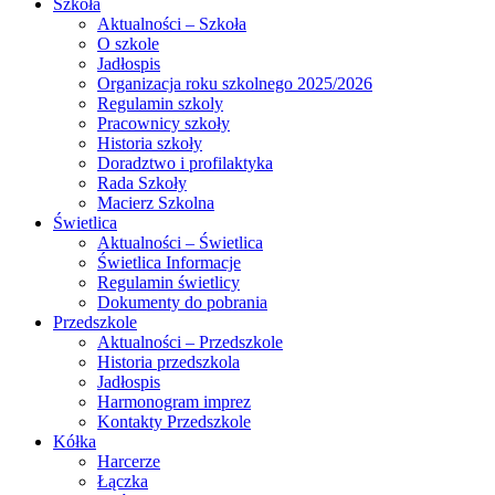
Szkoła
Aktualności – Szkoła
O szkole
Jadłospis
Organizacja roku szkolnego 2025/2026
Regulamin szkoly
Pracownicy szkoły
Historia szkoły
Doradztwo i profilaktyka
Rada Szkoły
Macierz Szkolna
Świetlica
Aktualności – Świetlica
Świetlica Informacje
Regulamin świetlicy
Dokumenty do pobrania
Przedszkole
Aktualności – Przedszkole
Historia przedszkola
Jadłospis
Harmonogram imprez
Kontakty Przedszkole
Kółka
Harcerze
Łączka