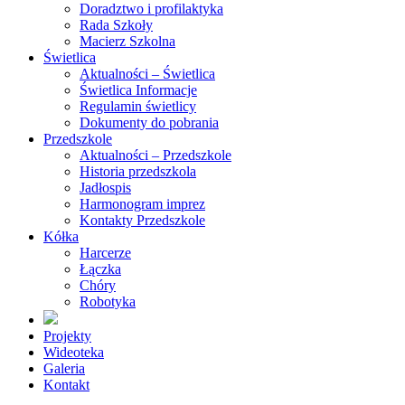
Doradztwo i profilaktyka
Rada Szkoły
Macierz Szkolna
Świetlica
Aktualności – Świetlica
Świetlica Informacje
Regulamin świetlicy
Dokumenty do pobrania
Przedszkole
Aktualności – Przedszkole
Historia przedszkola
Jadłospis
Harmonogram imprez
Kontakty Przedszkole
Kółka
Harcerze
Łączka
Chóry
Robotyka
Projekty
Wideoteka
Galeria
Kontakt