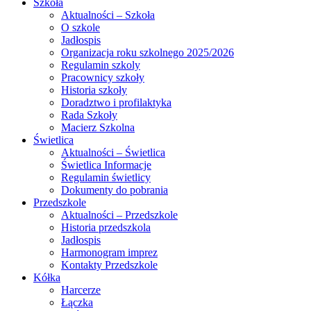
Szkoła
Aktualności – Szkoła
O szkole
Jadłospis
Organizacja roku szkolnego 2025/2026
Regulamin szkoly
Pracownicy szkoły
Historia szkoły
Doradztwo i profilaktyka
Rada Szkoły
Macierz Szkolna
Świetlica
Aktualności – Świetlica
Świetlica Informacje
Regulamin świetlicy
Dokumenty do pobrania
Przedszkole
Aktualności – Przedszkole
Historia przedszkola
Jadłospis
Harmonogram imprez
Kontakty Przedszkole
Kółka
Harcerze
Łączka