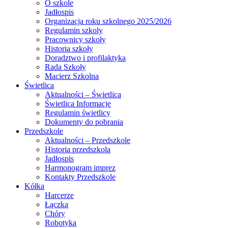
O szkole
Jadłospis
Organizacja roku szkolnego 2025/2026
Regulamin szkoly
Pracownicy szkoły
Historia szkoły
Doradztwo i profilaktyka
Rada Szkoły
Macierz Szkolna
Świetlica
Aktualności – Świetlica
Świetlica Informacje
Regulamin świetlicy
Dokumenty do pobrania
Przedszkole
Aktualności – Przedszkole
Historia przedszkola
Jadłospis
Harmonogram imprez
Kontakty Przedszkole
Kółka
Harcerze
Łączka
Chóry
Robotyka