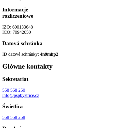
Informacje
rozliczeniowe
IZO: 600133648
IČO: 70942650
Datová schránka
ID datové schránky:
4n9mhp2
Główne kontakty
Sekretariat
558 558 250
info@pspbystrice.cz
Świetlica
558 558 258