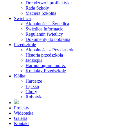
Doradztwo i profilaktyka
Rada Szkoły
Macierz Szkolna
Świetlica
Aktualności – Świetlica
Świetlica Informacje
Regulamin świetlicy
Dokumenty do pobrania
Przedszkole
Aktualności – Przedszkole
Historia przedszkola
Jadłospis
Harmonogram imprez
Kontakty Przedszkole
Kółka
Harcerze
Łączka
Chóry
Robotyka
Projekty
Wideoteka
Galeria
Kontakt