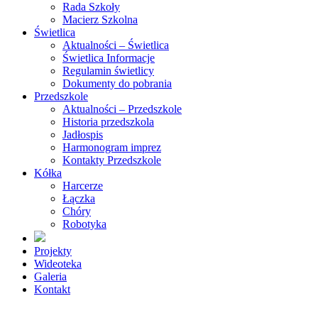
Rada Szkoły
Macierz Szkolna
Świetlica
Aktualności – Świetlica
Świetlica Informacje
Regulamin świetlicy
Dokumenty do pobrania
Przedszkole
Aktualności – Przedszkole
Historia przedszkola
Jadłospis
Harmonogram imprez
Kontakty Przedszkole
Kółka
Harcerze
Łączka
Chóry
Robotyka
Projekty
Wideoteka
Galeria
Kontakt