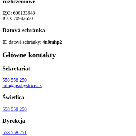
rozliczeniowe
IZO: 600133648
IČO: 70942650
Datová schránka
ID datové schránky:
4n9mhp2
Główne kontakty
Sekretariat
558 558 250
info@pspbystrice.cz
Świetlica
558 558 258
Dyrekcja
558 558 251