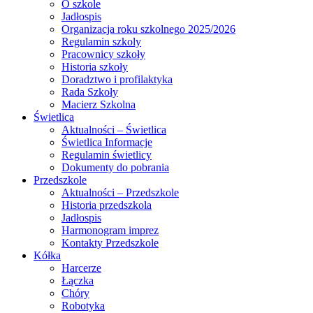
O szkole
Jadłospis
Organizacja roku szkolnego 2025/2026
Regulamin szkoly
Pracownicy szkoły
Historia szkoły
Doradztwo i profilaktyka
Rada Szkoły
Macierz Szkolna
Świetlica
Aktualności – Świetlica
Świetlica Informacje
Regulamin świetlicy
Dokumenty do pobrania
Przedszkole
Aktualności – Przedszkole
Historia przedszkola
Jadłospis
Harmonogram imprez
Kontakty Przedszkole
Kółka
Harcerze
Łączka
Chóry
Robotyka