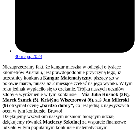
30 maja, 2023
Niezaprzeczalny fakt, że kangur mieszka w odległej o tysiące
kilometrów Australii, jest prawdopodobnie przyczyną tego, iż
uczestnicy konkursu
Kangur Matematyczny
, piszący go w
połowie marca, muszą aż 2 miesiące czekać na jego wyniki. W tym
roku jednak wypłaciło się to czekanie. Trójka naszych uczniów
zdobyła wyróżnienie w tym konkursie –
Mia Julia Rusnok (3B
)
,
Marek Szmek (5), Kristýna Wiszczorová (6),
zaś
Jan Milerski
(9)
otrzymał ocenę
„bardzo dobry”,
co jest jedną z najwyższych
ocen w tym konkursie. Brawo!
Dziękujemy wszystkim naszym uczniom biorącym udział,
dziękujemy również
Macierzy Szkolnej
za wsparcie finansowe
udziału w tym popularnym konkursie matematycznym.