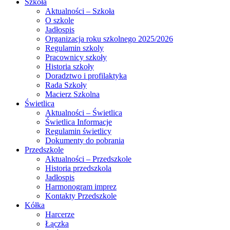
Szkoła
Aktualności – Szkoła
O szkole
Jadłospis
Organizacja roku szkolnego 2025/2026
Regulamin szkoly
Pracownicy szkoły
Historia szkoły
Doradztwo i profilaktyka
Rada Szkoły
Macierz Szkolna
Świetlica
Aktualności – Świetlica
Świetlica Informacje
Regulamin świetlicy
Dokumenty do pobrania
Przedszkole
Aktualności – Przedszkole
Historia przedszkola
Jadłospis
Harmonogram imprez
Kontakty Przedszkole
Kółka
Harcerze
Łączka