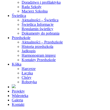
Doradztwo i profilaktyka
Rada Szkoły
Macierz Szkolna
Świetlica
Aktualności – Świetlica
Świetlica Informacje
Regulamin świetlicy
Dokumenty do pobrania
Przedszkole
Aktualności – Przedszkole
Historia przedszkola
Jadłospis
Harmonogram imprez
Kontakty Przedszkole
Kółka
Harcerze
Łączka
Chóry
Robotyka
Projekty
Wideoteka
Galeria
Kontakt