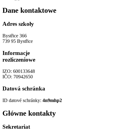
Dane kontaktowe
Adres szkoły
Bystřice 366
739 95 Bystřice
Informacje
rozliczeniowe
IZO: 600133648
IČO: 70942650
Datová schránka
ID datové schránky:
4n9mhp2
Główne kontakty
Sekretariat