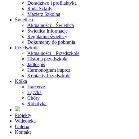
Doradztwo i profilaktyka
Rada Szkoły
Macierz Szkolna
Świetlica
Aktualności – Świetlica
Świetlica Informacje
Regulamin świetlicy
Dokumenty do pobrania
Przedszkole
Aktualności – Przedszkole
Historia przedszkola
Jadłospis
Harmonogram imprez
Kontakty Przedszkole
Kółka
Harcerze
Łączka
Chóry
Robotyka
Projekty
Wideoteka
Galeria
Kontakt