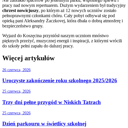
Nie zabrakło spacerów po jesiennym parku, wspólnego śpiewu i
pracy nad nowym repertuarem. Dużym wydarzeniem był tradycyjny
chrzest nowicjuszy
, po którym aż 12 nowych uczniów zostało
pełnoprawnymi członkami chóru. Cały pobyt odbywał się pod
opieką pani Aleksandry Żaczkovej, która dbała o dobrą atmosferę i
bezpieczeństwo grupy.
Wyjazd do Koszęcina przyniósł naszym uczniom mnóstwo
pięknych przeżyć, muzycznej energii i inspiracji, z którymi wrócili
do szkoły pełni zapału do dalszej pracy.
Więcej artykułów
26 czerwca, 2026
Uroczyste zakończenie roku szkolnego 2025/2026
25 czerwca, 2026
Trzy dni pełne przygód w Niskich Tatrach
25 czerwca, 2026
Dzień parkouru w świetlicy szkolnej