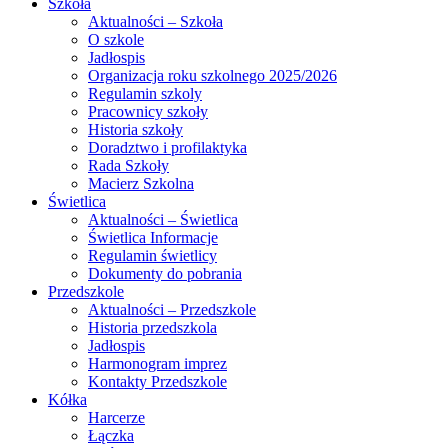
Szkoła
Aktualności – Szkoła
O szkole
Jadłospis
Organizacja roku szkolnego 2025/2026
Regulamin szkoly
Pracownicy szkoły
Historia szkoły
Doradztwo i profilaktyka
Rada Szkoły
Macierz Szkolna
Świetlica
Aktualności – Świetlica
Świetlica Informacje
Regulamin świetlicy
Dokumenty do pobrania
Przedszkole
Aktualności – Przedszkole
Historia przedszkola
Jadłospis
Harmonogram imprez
Kontakty Przedszkole
Kółka
Harcerze
Łączka