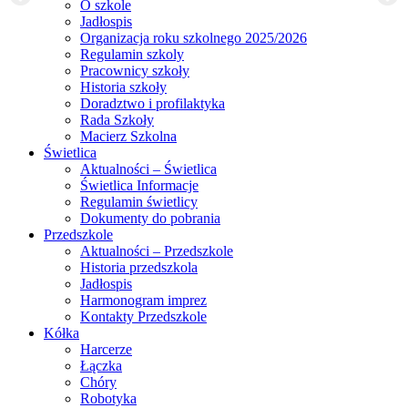
O szkole
Jadłospis
Organizacja roku szkolnego 2025/2026
Regulamin szkoly
Pracownicy szkoły
Historia szkoły
Doradztwo i profilaktyka
Rada Szkoły
Macierz Szkolna
Świetlica
Aktualności – Świetlica
Świetlica Informacje
Regulamin świetlicy
Dokumenty do pobrania
Przedszkole
Aktualności – Przedszkole
Historia przedszkola
Jadłospis
Harmonogram imprez
Kontakty Przedszkole
Kółka
Harcerze
Łączka
Chóry
Robotyka