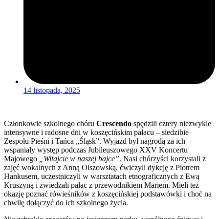
14 listopada, 2025
Członkowie szkolnego chóru
Crescendo
spędzili cztery niezwykle
intensywne i radosne dni w koszęcińskim pałacu – siedzibie
Zespołu Pieśni i Tańca „Śląsk”. Wyjazd był nagrodą za ich
wspaniały występ podczas Jubileuszowego XXV Koncertu
Majowego
„Witajcie w naszej bajce”
. Nasi chórzyści korzystali z
zajęć wokalnych z Anną Olszowską, ćwiczyli dykcję z Piotrem
Hankusem, uczestniczyli w warsztatach etnograficznych z Ewą
Kruszyną i zwiedzali pałac z przewodnikiem Mariem. Mieli też
okazję poznać rówieśników z koszęcińskiej podstawówki i choć na
chwilę dołączyć do ich szkolnego życia.