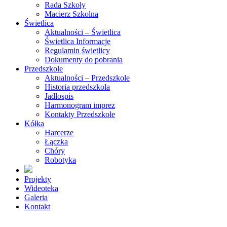
Rada Szkoły
Macierz Szkolna
Świetlica
Aktualności – Świetlica
Świetlica Informacje
Regulamin świetlicy
Dokumenty do pobrania
Przedszkole
Aktualności – Przedszkole
Historia przedszkola
Jadłospis
Harmonogram imprez
Kontakty Przedszkole
Kółka
Harcerze
Łączka
Chóry
Robotyka
Projekty
Wideoteka
Galeria
Kontakt