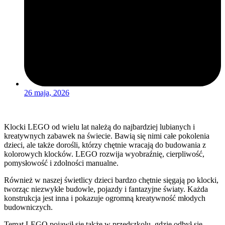
26 maja, 2026
Klocki LEGO od wielu lat należą do najbardziej lubianych i
kreatywnych zabawek na świecie. Bawią się nimi całe pokolenia
dzieci, ale także dorośli, którzy chętnie wracają do budowania z
kolorowych klocków. LEGO rozwija wyobraźnię, cierpliwość,
pomysłowość i zdolności manualne.
Również w naszej świetlicy dzieci bardzo chętnie sięgają po klocki,
tworząc niezwykłe budowle, pojazdy i fantazyjne światy. Każda
konstrukcja jest inna i pokazuje ogromną kreatywność młodych
budowniczych.
Temat LEGO pojawił się także w przedszkolu, gdzie odbył się