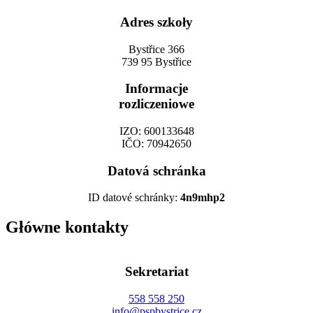
Adres szkoły
Bystřice 366
739 95 Bystřice
Informacje
rozliczeniowe
IZO: 600133648
IČO: 70942650
Datová schránka
ID datové schránky:
4n9mhp2
Główne kontakty
Sekretariat
558 558 250
info@pspbystrice.cz