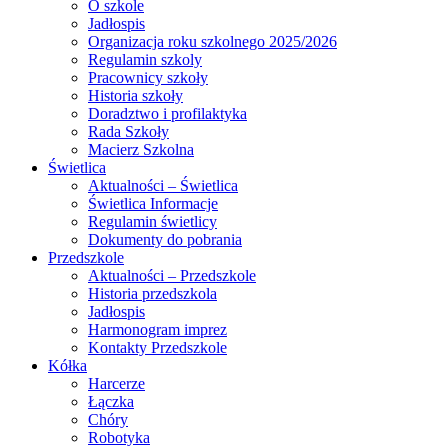
O szkole
Jadłospis
Organizacja roku szkolnego 2025/2026
Regulamin szkoly
Pracownicy szkoły
Historia szkoły
Doradztwo i profilaktyka
Rada Szkoły
Macierz Szkolna
Świetlica
Aktualności – Świetlica
Świetlica Informacje
Regulamin świetlicy
Dokumenty do pobrania
Przedszkole
Aktualności – Przedszkole
Historia przedszkola
Jadłospis
Harmonogram imprez
Kontakty Przedszkole
Kółka
Harcerze
Łączka
Chóry
Robotyka