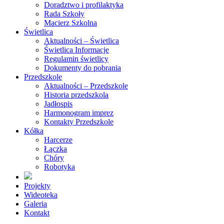
Doradztwo i profilaktyka
Rada Szkoły
Macierz Szkolna
Świetlica
Aktualności – Świetlica
Świetlica Informacje
Regulamin świetlicy
Dokumenty do pobrania
Przedszkole
Aktualności – Przedszkole
Historia przedszkola
Jadłospis
Harmonogram imprez
Kontakty Przedszkole
Kółka
Harcerze
Łączka
Chóry
Robotyka
Projekty
Wideoteka
Galeria
Kontakt