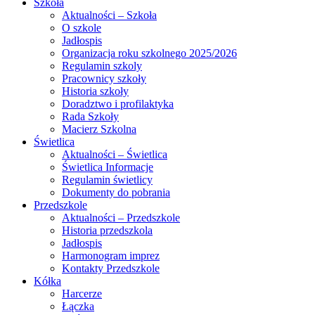
Szkoła
Aktualności – Szkoła
O szkole
Jadłospis
Organizacja roku szkolnego 2025/2026
Regulamin szkoly
Pracownicy szkoły
Historia szkoły
Doradztwo i profilaktyka
Rada Szkoły
Macierz Szkolna
Świetlica
Aktualności – Świetlica
Świetlica Informacje
Regulamin świetlicy
Dokumenty do pobrania
Przedszkole
Aktualności – Przedszkole
Historia przedszkola
Jadłospis
Harmonogram imprez
Kontakty Przedszkole
Kółka
Harcerze
Łączka