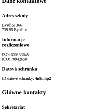
Dane kontaktowe
Adres szkoły
Bystřice 366
739 95 Bystřice
Informacje
rozliczeniowe
IZO: 600133648
IČO: 70942650
Datová schránka
ID datové schránky:
4n9mhp2
Główne kontakty
Sekretariat