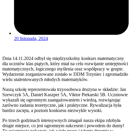
20 listopada, 2024
Dnia 14.11.2024 odbył się międzyszkolny konkurs matematyczny
dla uczniów klas piątych, który miał na celu rozwijanie umiejętności
matematycznych, logicznego myślenia oraz współpracy w grupie.
Wydarzenie zorganizowane zostało w DDM Trzyniec i zgromadziło
wielu utalentowanych młodych matematyków.
Naszą szkołę reprezentowała trzyosobowa drużyna w składzie: Jan
Szewczyk 5A, Daniel Kaszper 5A, Viktor Piekarski 5B. Uczniowie
wykazali się ogromnym zaangażowaniem i wiedzą, rozwiązując
zarówno zadania teoretyczne, jak i praktyczne. Rywalizacja była
bardzo zacięta, a poziom konkursu niezwykle wysoki.
Po trzech godzinach intensywnych zmagań nasza ekipa zdobyła
drugie miejsce, co jest ogromnym sukcesem i powodem do dumy!
To osiągnięcie pokazuje, jak wiele pracy i talentu drzemie w