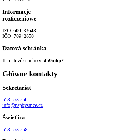
Informacje
rozliczeniowe
IZO: 600133648
IČO: 70942650
Datová schránka
ID datové schránky:
4n9mhp2
Główne kontakty
Sekretariat
558 558 250
info@pspbystrice.cz
Świetlica
558 558 258