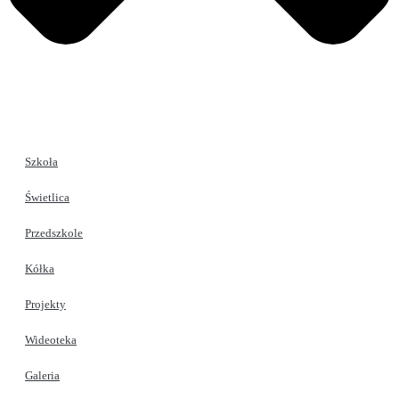
Szkoła
Świetlica
Przedszkole
Kółka
Projekty
Wideoteka
Galeria