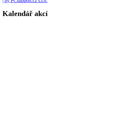
| by PCsupport.cz s.r.o.
Kalendář akcí