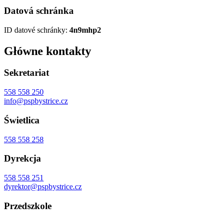
Datová schránka
ID datové schránky:
4n9mhp2
Główne kontakty
Sekretariat
558 558 250
info@pspbystrice.cz
Świetlica
558 558 258
Dyrekcja
558 558 251
dyrektor@pspbystrice.cz
Przedszkole