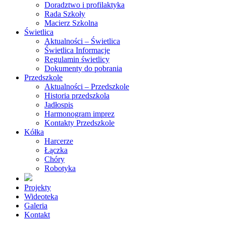
Doradztwo i profilaktyka
Rada Szkoły
Macierz Szkolna
Świetlica
Aktualności – Świetlica
Świetlica Informacje
Regulamin świetlicy
Dokumenty do pobrania
Przedszkole
Aktualności – Przedszkole
Historia przedszkola
Jadłospis
Harmonogram imprez
Kontakty Przedszkole
Kółka
Harcerze
Łączka
Chóry
Robotyka
Projekty
Wideoteka
Galeria
Kontakt