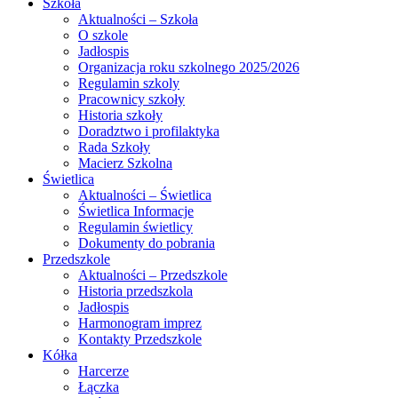
Szkoła
Aktualności – Szkoła
O szkole
Jadłospis
Organizacja roku szkolnego 2025/2026
Regulamin szkoly
Pracownicy szkoły
Historia szkoły
Doradztwo i profilaktyka
Rada Szkoły
Macierz Szkolna
Świetlica
Aktualności – Świetlica
Świetlica Informacje
Regulamin świetlicy
Dokumenty do pobrania
Przedszkole
Aktualności – Przedszkole
Historia przedszkola
Jadłospis
Harmonogram imprez
Kontakty Przedszkole
Kółka
Harcerze
Łączka