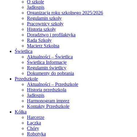
O szkole
Jadłospis
Organizacja roku szkolnego 2025/2026
Regulamin szkoly
Pracownicy szkoły
Historia szkoły
Doradztwo i profilaktyka
Rada Szkoły
Macierz Szkolna
Świetlica
Aktualności – Świetlica
Świetlica Informacje
Regulamin świetlicy
Dokumenty do pobrania
Przedszkole
Aktualności – Przedszkole
Historia przedszkola
Jadłospis
Harmonogram imprez
Kontakty Przedszkole
Kółka
Harcerze
Łączka
Chóry
Robotyka