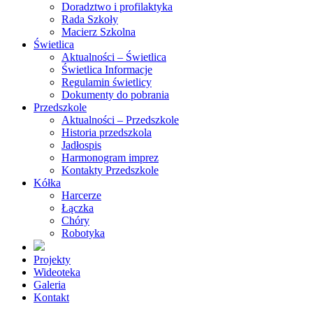
Doradztwo i profilaktyka
Rada Szkoły
Macierz Szkolna
Świetlica
Aktualności – Świetlica
Świetlica Informacje
Regulamin świetlicy
Dokumenty do pobrania
Przedszkole
Aktualności – Przedszkole
Historia przedszkola
Jadłospis
Harmonogram imprez
Kontakty Przedszkole
Kółka
Harcerze
Łączka
Chóry
Robotyka
Projekty
Wideoteka
Galeria
Kontakt