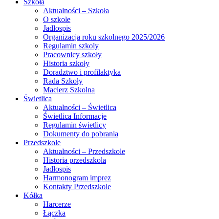
Szkoła
Aktualności – Szkoła
O szkole
Jadłospis
Organizacja roku szkolnego 2025/2026
Regulamin szkoly
Pracownicy szkoły
Historia szkoły
Doradztwo i profilaktyka
Rada Szkoły
Macierz Szkolna
Świetlica
Aktualności – Świetlica
Świetlica Informacje
Regulamin świetlicy
Dokumenty do pobrania
Przedszkole
Aktualności – Przedszkole
Historia przedszkola
Jadłospis
Harmonogram imprez
Kontakty Przedszkole
Kółka
Harcerze
Łączka