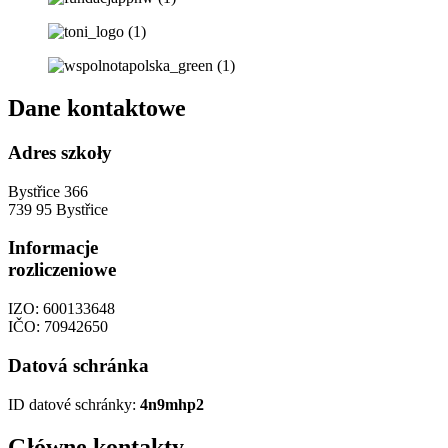
Dane kontaktowe
Adres szkoły
Bystřice 366
739 95 Bystřice
Informacje
rozliczeniowe
IZO: 600133648
IČO: 70942650
Datová schránka
ID datové schránky:
4n9mhp2
Główne kontakty