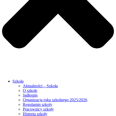
Szkoła
Aktualności – Szkoła
O szkole
Jadłospis
Organizacja roku szkolnego 2025/2026
Regulamin szkoly
Pracownicy szkoły
Historia szkoły