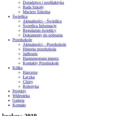
Doradztwo i profilaktyka
Rada Szkoły
Macierz Szkolna
Świetlica
Aktualności – Świetlica
Świetlica Informacje
Regulamin świetlicy
Dokumenty do pobrania
Przedszkole
Aktualności – Przedszkole
Historia przedszkola
Jadłospis
Harmonogram imprez
Kontakty Przedszkole
Kółka
Harcerze
Łączka
Chóry
Robotyka
Projekty
Wideoteka
Galeria
Kontakt
krakow-2019