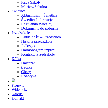
Rada Szkoły
Macierz Szkolna
Świetlica
Aktualności – Świetlica
Świetlica Informacje
Regulamin świetlicy
Dokumenty do pobrania
Przedszkole
Aktualności – Przedszkole
Historia przedszkola
Jadłospis
Harmonogram imprez
Kontakty Przedszkole
Kółka
Harcerze
Łączka
Chóry
Robotyka
Projekty
Wideoteka
Galeria
Kontakt