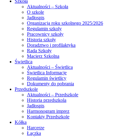
Szkoła
Aktualności – Szkoła
O szkole
Jadłospis
Organizacja roku szkolnego 2025/2026
Regulamin szkoly
Pracownicy szkoły
Historia szkoły
Doradztwo i profilaktyka
Rada Szkoły
Macierz Szkolna
Świetlica
Aktualności – Świetlica
Świetlica Informacje
Regulamin świetlicy
Dokumenty do pobrania
Przedszkole
Aktualności – Przedszkole
Historia przedszkola
Jadłospis
Harmonogram imprez
Kontakty Przedszkole
Kółka
Harcerze
Łączka