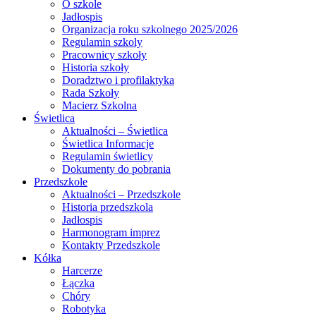
O szkole
Jadłospis
Organizacja roku szkolnego 2025/2026
Regulamin szkoly
Pracownicy szkoły
Historia szkoły
Doradztwo i profilaktyka
Rada Szkoły
Macierz Szkolna
Świetlica
Aktualności – Świetlica
Świetlica Informacje
Regulamin świetlicy
Dokumenty do pobrania
Przedszkole
Aktualności – Przedszkole
Historia przedszkola
Jadłospis
Harmonogram imprez
Kontakty Przedszkole
Kółka
Harcerze
Łączka
Chóry
Robotyka