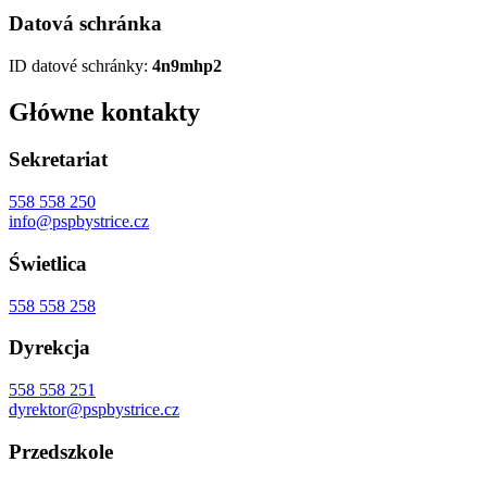
Datová schránka
ID datové schránky:
4n9mhp2
Główne kontakty
Sekretariat
558 558 250
info@pspbystrice.cz
Świetlica
558 558 258
Dyrekcja
558 558 251
dyrektor@pspbystrice.cz
Przedszkole