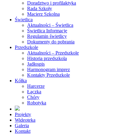
Doradztwo i profilaktyka
Rada Szkoły
Macierz Szkolna
Świetlica
Aktualności – Świetlica
Świetlica Informacje
Regulamin świetlicy
Dokumenty do pobrania
Przedszkole
Aktualności – Przedszkole
Historia przedszkola
Jadłospis
Harmonogram imprez
Kontakty Przedszkole
Kółka
Harcerze
Łączka
Chóry
Robotyka
Projekty
Wideoteka
Galeria
Kontakt