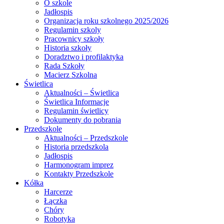
O szkole
Jadłospis
Organizacja roku szkolnego 2025/2026
Regulamin szkoly
Pracownicy szkoły
Historia szkoły
Doradztwo i profilaktyka
Rada Szkoły
Macierz Szkolna
Świetlica
Aktualności – Świetlica
Świetlica Informacje
Regulamin świetlicy
Dokumenty do pobrania
Przedszkole
Aktualności – Przedszkole
Historia przedszkola
Jadłospis
Harmonogram imprez
Kontakty Przedszkole
Kółka
Harcerze
Łączka
Chóry
Robotyka