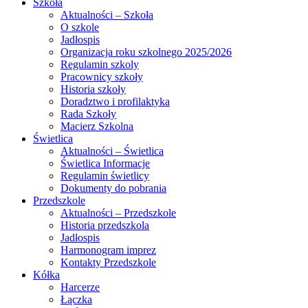
Szkoła
Aktualności – Szkoła
O szkole
Jadłospis
Organizacja roku szkolnego 2025/2026
Regulamin szkoly
Pracownicy szkoły
Historia szkoły
Doradztwo i profilaktyka
Rada Szkoły
Macierz Szkolna
Świetlica
Aktualności – Świetlica
Świetlica Informacje
Regulamin świetlicy
Dokumenty do pobrania
Przedszkole
Aktualności – Przedszkole
Historia przedszkola
Jadłospis
Harmonogram imprez
Kontakty Przedszkole
Kółka
Harcerze
Łączka