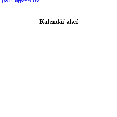
| by PCsupport.cz s.r.o.
Kalendář akcí