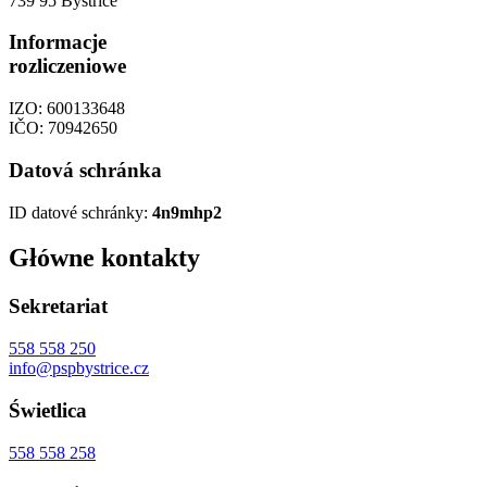
739 95 Bystřice
Informacje
rozliczeniowe
IZO: 600133648
IČO: 70942650
Datová schránka
ID datové schránky:
4n9mhp2
Główne kontakty
Sekretariat
558 558 250
info@pspbystrice.cz
Świetlica
558 558 258