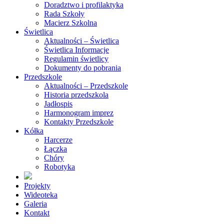
Doradztwo i profilaktyka
Rada Szkoły
Macierz Szkolna
Świetlica
Aktualności – Świetlica
Świetlica Informacje
Regulamin świetlicy
Dokumenty do pobrania
Przedszkole
Aktualności – Przedszkole
Historia przedszkola
Jadłospis
Harmonogram imprez
Kontakty Przedszkole
Kółka
Harcerze
Łączka
Chóry
Robotyka
Projekty
Wideoteka
Galeria
Kontakt