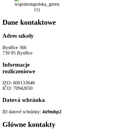
Dane kontaktowe
Adres szkoły
Bystřice 366
739 95 Bystřice
Informacje
rozliczeniowe
IZO: 600133648
IČO: 70942650
Datová schránka
ID datové schránky:
4n9mhp2
Główne kontakty