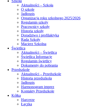
Szkoła
Aktualności – Szkoła
O szkole
Jadłospis
Organizacja roku szkolnego 2025/2026
Regulamin szkoly
Pracownicy szkoły
Historia szkoły
Doradztwo i profilaktyka
Rada Szkoły
Macierz Szkolna
Świetlica
Aktualności – Świetlica
Świetlica Informacje
Regulamin świetlicy
Dokumenty do pobrania
Przedszkole
Aktualności – Przedszkole
Historia przedszkola
Jadłospis
Harmonogram imprez
Kontakty Przedszkole
Kółka
Harcerze
Łączka