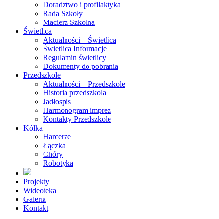
Doradztwo i profilaktyka
Rada Szkoły
Macierz Szkolna
Świetlica
Aktualności – Świetlica
Świetlica Informacje
Regulamin świetlicy
Dokumenty do pobrania
Przedszkole
Aktualności – Przedszkole
Historia przedszkola
Jadłospis
Harmonogram imprez
Kontakty Przedszkole
Kółka
Harcerze
Łączka
Chóry
Robotyka
Projekty
Wideoteka
Galeria
Kontakt