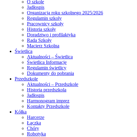
O szkole
Jadłospis
Organizacja roku szkolnego 2025/2026
Regulamin szkoly
Pracownicy szkoły
Historia szkoły
Doradztwo i profilaktyka
Rada Szkoły
Macierz Szkolna
Świetlica
Aktualności – Świetlica
Świetlica Informacje
Regulamin świetlicy
Dokumenty do pobrania
Przedszkole
Aktualności – Przedszkole
Historia przedszkola
Jadłospis
Harmonogram imprez
Kontakty Przedszkole
Kółka
Harcerze
Łączka
Chóry
Robotyka