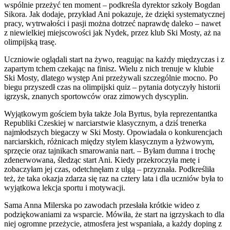
wspólnie przeżyć ten moment – podkreśla dyrektor szkoły Bogdan
Sikora. Jak dodaje, przykład Ani pokazuje, że dzięki systematycznej
pracy, wytrwałości i pasji można dotrzeć naprawdę daleko – nawet
z niewielkiej miejscowości jak Nydek, przez klub Ski Mosty, aż na
olimpijską trasę.
Uczniowie oglądali start na żywo, reagując na każdy międzyczas i z
zapartym tchem czekając na finisz. Wielu z nich trenuje w klubie
Ski Mosty, dlatego występ Ani przeżywali szczególnie mocno. Po
biegu przyszedł czas na olimpijski quiz – pytania dotyczyły historii
igrzysk, znanych sportowców oraz zimowych dyscyplin.
Wyjątkowym gościem była także Jola Byrtus, była reprezentantka
Republiki Czeskiej w narciarstwie klasycznym, a dziś trenerka
najmłodszych biegaczy w Ski Mosty. Opowiadała o konkurencjach
narciarskich, różnicach między stylem klasycznym a łyżwowym,
sprzęcie oraz tajnikach smarowania nart. – Byłam dumna i trochę
zdenerwowana, śledząc start Ani. Kiedy przekroczyła metę i
zobaczyłam jej czas, odetchnęłam z ulgą – przyznała. Podkreśliła
też, że taka okazja zdarza się raz na cztery lata i dla uczniów była to
wyjątkowa lekcja sportu i motywacji.
Sama Anna Milerska po zawodach przesłała krótkie wideo z
podziękowaniami za wsparcie. Mówiła, że start na igrzyskach to dla
niej ogromne przeżycie, atmosfera jest wspaniała, a każdy doping z