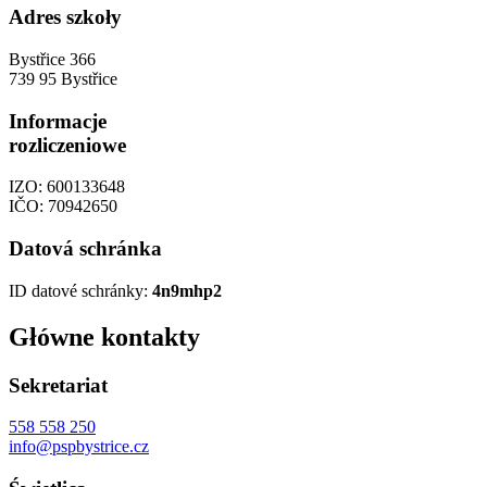
Adres szkoły
Bystřice 366
739 95 Bystřice
Informacje
rozliczeniowe
IZO: 600133648
IČO: 70942650
Datová schránka
ID datové schránky:
4n9mhp2
Główne kontakty
Sekretariat
558 558 250
info@pspbystrice.cz