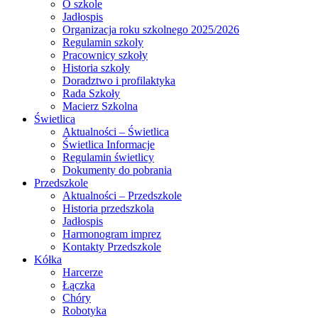
O szkole
Jadłospis
Organizacja roku szkolnego 2025/2026
Regulamin szkoly
Pracownicy szkoły
Historia szkoły
Doradztwo i profilaktyka
Rada Szkoły
Macierz Szkolna
Świetlica
Aktualności – Świetlica
Świetlica Informacje
Regulamin świetlicy
Dokumenty do pobrania
Przedszkole
Aktualności – Przedszkole
Historia przedszkola
Jadłospis
Harmonogram imprez
Kontakty Przedszkole
Kółka
Harcerze
Łączka
Chóry
Robotyka