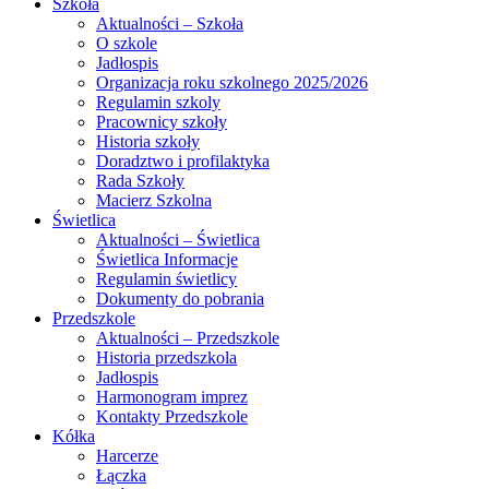
Szkoła
Aktualności – Szkoła
O szkole
Jadłospis
Organizacja roku szkolnego 2025/2026
Regulamin szkoly
Pracownicy szkoły
Historia szkoły
Doradztwo i profilaktyka
Rada Szkoły
Macierz Szkolna
Świetlica
Aktualności – Świetlica
Świetlica Informacje
Regulamin świetlicy
Dokumenty do pobrania
Przedszkole
Aktualności – Przedszkole
Historia przedszkola
Jadłospis
Harmonogram imprez
Kontakty Przedszkole
Kółka
Harcerze
Łączka