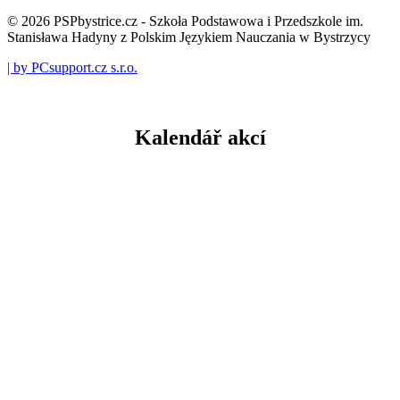
© 2026 PSPbystrice.cz - Szkoła Podstawowa i Przedszkole im.
Stanisława Hadyny z Polskim Językiem Nauczania w Bystrzycy
| by PCsupport.cz s.r.o.
Kalendář akcí