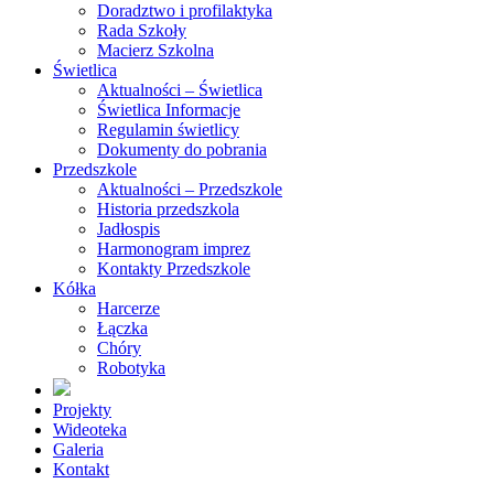
Doradztwo i profilaktyka
Rada Szkoły
Macierz Szkolna
Świetlica
Aktualności – Świetlica
Świetlica Informacje
Regulamin świetlicy
Dokumenty do pobrania
Przedszkole
Aktualności – Przedszkole
Historia przedszkola
Jadłospis
Harmonogram imprez
Kontakty Przedszkole
Kółka
Harcerze
Łączka
Chóry
Robotyka
Projekty
Wideoteka
Galeria
Kontakt