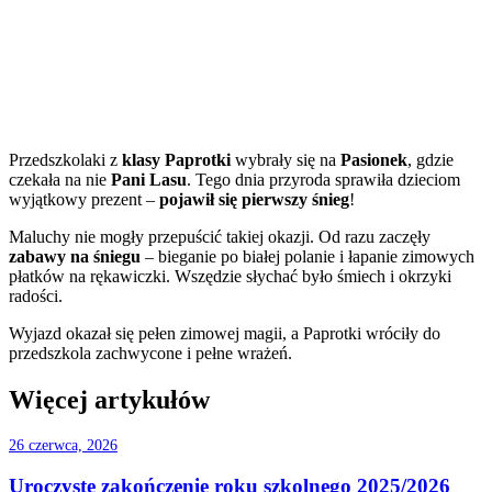
Przedszkolaki z
klasy Paprotki
wybrały się na
Pasionek
, gdzie
czekała na nie
Pani Lasu
. Tego dnia przyroda sprawiła dzieciom
wyjątkowy prezent –
pojawił się pierwszy śnieg
!
Maluchy nie mogły przepuścić takiej okazji. Od razu zaczęły
zabawy na śniegu
– bieganie po białej polanie i łapanie zimowych
płatków na rękawiczki. Wszędzie słychać było śmiech i okrzyki
radości.
Wyjazd okazał się pełen zimowej magii, a Paprotki wróciły do
przedszkola zachwycone i pełne wrażeń.
Więcej artykułów
26 czerwca, 2026
Uroczyste zakończenie roku szkolnego 2025/2026