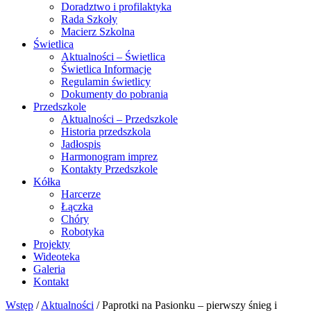
Doradztwo i profilaktyka
Rada Szkoły
Macierz Szkolna
Świetlica
Aktualności – Świetlica
Świetlica Informacje
Regulamin świetlicy
Dokumenty do pobrania
Przedszkole
Aktualności – Przedszkole
Historia przedszkola
Jadłospis
Harmonogram imprez
Kontakty Przedszkole
Kółka
Harcerze
Łączka
Chóry
Robotyka
Projekty
Wideoteka
Galeria
Kontakt
Wstęp
/
Aktualności
/
Paprotki na Pasionku – pierwszy śnieg i