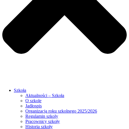
Szkoła
Aktualności – Szkoła
O szkole
Jadłospis
Organizacja roku szkolnego 2025/2026
Regulamin szkoly
Pracownicy szkoły
Historia szkoły