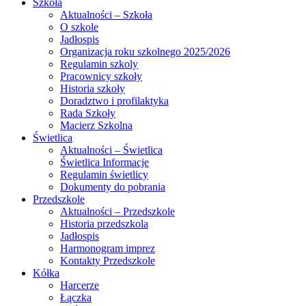
Szkoła
Aktualności – Szkoła
O szkole
Jadłospis
Organizacja roku szkolnego 2025/2026
Regulamin szkoly
Pracownicy szkoły
Historia szkoły
Doradztwo i profilaktyka
Rada Szkoły
Macierz Szkolna
Świetlica
Aktualności – Świetlica
Świetlica Informacje
Regulamin świetlicy
Dokumenty do pobrania
Przedszkole
Aktualności – Przedszkole
Historia przedszkola
Jadłospis
Harmonogram imprez
Kontakty Przedszkole
Kółka
Harcerze
Łączka