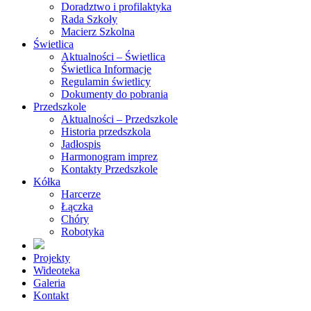
Doradztwo i profilaktyka
Rada Szkoły
Macierz Szkolna
Świetlica
Aktualności – Świetlica
Świetlica Informacje
Regulamin świetlicy
Dokumenty do pobrania
Przedszkole
Aktualności – Przedszkole
Historia przedszkola
Jadłospis
Harmonogram imprez
Kontakty Przedszkole
Kółka
Harcerze
Łączka
Chóry
Robotyka
Projekty
Wideoteka
Galeria
Kontakt