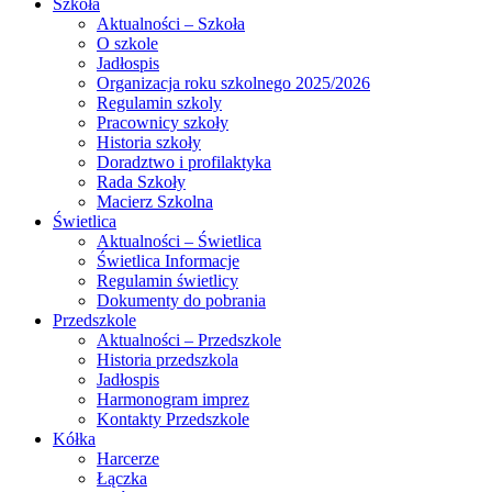
Szkoła
Aktualności – Szkoła
O szkole
Jadłospis
Organizacja roku szkolnego 2025/2026
Regulamin szkoly
Pracownicy szkoły
Historia szkoły
Doradztwo i profilaktyka
Rada Szkoły
Macierz Szkolna
Świetlica
Aktualności – Świetlica
Świetlica Informacje
Regulamin świetlicy
Dokumenty do pobrania
Przedszkole
Aktualności – Przedszkole
Historia przedszkola
Jadłospis
Harmonogram imprez
Kontakty Przedszkole
Kółka
Harcerze
Łączka