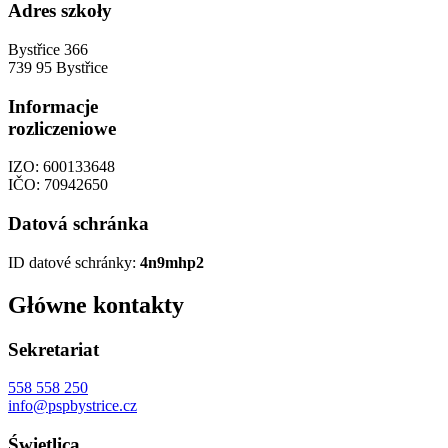
Adres szkoły
Bystřice 366
739 95 Bystřice
Informacje
rozliczeniowe
IZO: 600133648
IČO: 70942650
Datová schránka
ID datové schránky:
4n9mhp2
Główne kontakty
Sekretariat
558 558 250
info@pspbystrice.cz
Świetlica