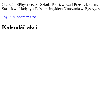
© 2026 PSPbystrice.cz - Szkoła Podstawowa i Przedszkole im.
Stanisława Hadyny z Polskim Językiem Nauczania w Bystrzycy
| by PCsupport.cz s.r.o.
Kalendář akcí