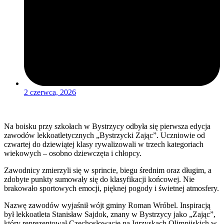
2 czerwca, 2026
Na boisku przy szkołach w Bystrzycy odbyła się pierwsza edycja
zawodów lekkoatletycznych „Bystrzycki Zając”. Uczniowie od
czwartej do dziewiątej klasy rywalizowali w trzech kategoriach
wiekowych – osobno dziewczęta i chłopcy.
Zawodnicy zmierzyli się w sprincie, biegu średnim oraz długim, a
zdobyte punkty sumowały się do klasyfikacji końcowej. Nie
brakowało sportowych emocji, pięknej pogody i świetnej atmosfery.
Nazwę zawodów wyjaśnił wójt gminy Roman Wróbel. Inspiracją
był lekkoatleta Stanisław Sajdok, znany w Bystrzycy jako „Zając”,
który reprezentował Czechosłowację na Igrzyskach Olimpijskich w