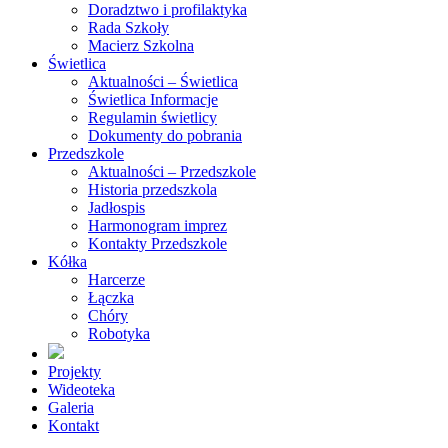
Doradztwo i profilaktyka
Rada Szkoły
Macierz Szkolna
Świetlica
Aktualności – Świetlica
Świetlica Informacje
Regulamin świetlicy
Dokumenty do pobrania
Przedszkole
Aktualności – Przedszkole
Historia przedszkola
Jadłospis
Harmonogram imprez
Kontakty Przedszkole
Kółka
Harcerze
Łączka
Chóry
Robotyka
Projekty
Wideoteka
Galeria
Kontakt