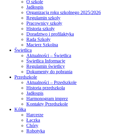
O szkole
Jadłospis
Organizacja roku szkolnego 2025/2026
Regulamin szkoly
Pracownicy szkoły
Historia szkoły
Doradztwo i profilaktyka
Rada Szkoły
Macierz Szkolna
Świetlica
Aktualności – Świetlica
Świetlica Informacje
Regulamin świetlicy
Dokumenty do pobrania
Przedszkole
Aktualności – Przedszkole
Historia przedszkola
Jadłospis
Harmonogram imprez
Kontakty Przedszkole
Kółka
Harcerze
Łączka
Chóry
Robotyka