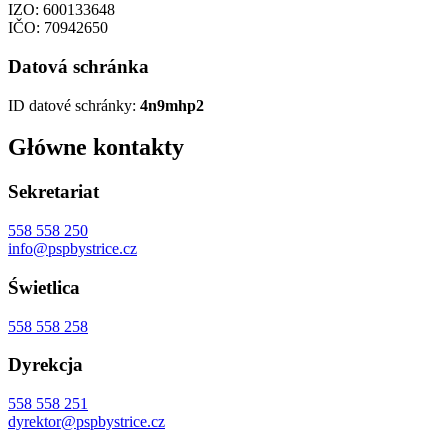
IZO: 600133648
IČO: 70942650
Datová schránka
ID datové schránky:
4n9mhp2
Główne kontakty
Sekretariat
558 558 250
info@pspbystrice.cz
Świetlica
558 558 258
Dyrekcja
558 558 251
dyrektor@pspbystrice.cz