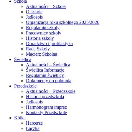
Szkoła
Aktualności – Szkoła
O szkole
Jadłospis
Organizacja roku szkolnego 2025/2026
Regulamin szkoly
Pracownicy szkoły
Historia szkoły
Doradztwo i profilaktyka
Rada Szkoły
Macierz Szkolna
Świetlica
Aktualności – Świetlica
Świetlica Informacje
Regulamin świetlicy
Dokumenty do pobrania
Przedszkole
Aktualności – Przedszkole
Historia przedszkola
Jadłospis
Harmonogram imprez
Kontakty Przedszkole
Kółka
Harcerze
Łączka