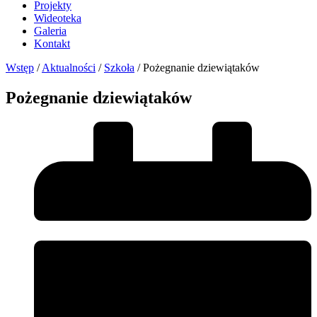
Projekty
Wideoteka
Galeria
Kontakt
Wstęp
/
Aktualności
/
Szkoła
/
Pożegnanie dziewiątaków
Pożegnanie dziewiątaków