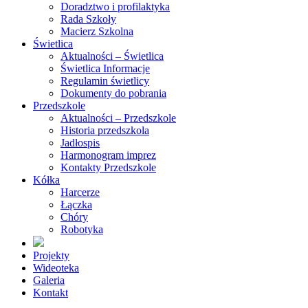
Doradztwo i profilaktyka
Rada Szkoły
Macierz Szkolna
Świetlica
Aktualności – Świetlica
Świetlica Informacje
Regulamin świetlicy
Dokumenty do pobrania
Przedszkole
Aktualności – Przedszkole
Historia przedszkola
Jadłospis
Harmonogram imprez
Kontakty Przedszkole
Kółka
Harcerze
Łączka
Chóry
Robotyka
Projekty
Wideoteka
Galeria
Kontakt