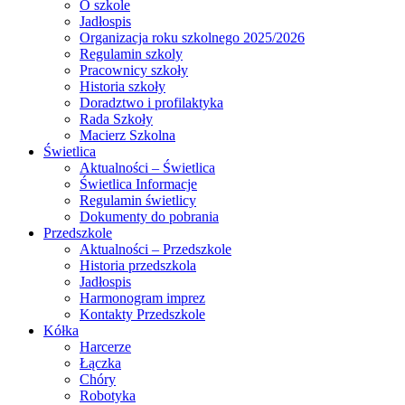
O szkole
Jadłospis
Organizacja roku szkolnego 2025/2026
Regulamin szkoly
Pracownicy szkoły
Historia szkoły
Doradztwo i profilaktyka
Rada Szkoły
Macierz Szkolna
Świetlica
Aktualności – Świetlica
Świetlica Informacje
Regulamin świetlicy
Dokumenty do pobrania
Przedszkole
Aktualności – Przedszkole
Historia przedszkola
Jadłospis
Harmonogram imprez
Kontakty Przedszkole
Kółka
Harcerze
Łączka
Chóry
Robotyka