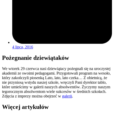
4 lipca, 2016
Pożegnanie dziewiątaków
We wtorek 29 czerwca nasi dziewiątacy pożegnali się na uroczystej
akademii ze swoimi pedagogami. Przygotowali program na wesoło,
który zakończyli piosenką Lato, lato, lato czeka… Z obietnicą, że
nie przyniosą wstydu naszej szkole, wręczyli Pani dyrektor tablo,
które umieścimy w galerii naszych absolwentów. Życzymy naszym
tegorocznym absolwentom wiele sukcesów w średnich szkołach.
Zdjęcia z imprezy można obejrzeć w
galerii
.
Więcej artykułów