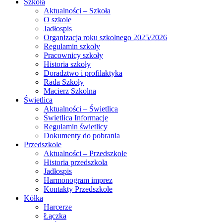
Szkoła
Aktualności – Szkoła
O szkole
Jadłospis
Organizacja roku szkolnego 2025/2026
Regulamin szkoly
Pracownicy szkoły
Historia szkoły
Doradztwo i profilaktyka
Rada Szkoły
Macierz Szkolna
Świetlica
Aktualności – Świetlica
Świetlica Informacje
Regulamin świetlicy
Dokumenty do pobrania
Przedszkole
Aktualności – Przedszkole
Historia przedszkola
Jadłospis
Harmonogram imprez
Kontakty Przedszkole
Kółka
Harcerze
Łączka