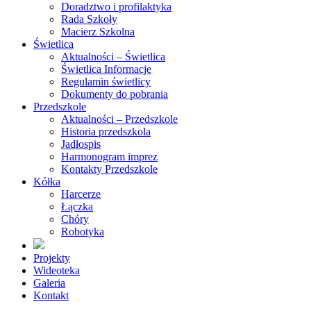
Doradztwo i profilaktyka
Rada Szkoły
Macierz Szkolna
Świetlica
Aktualności – Świetlica
Świetlica Informacje
Regulamin świetlicy
Dokumenty do pobrania
Przedszkole
Aktualności – Przedszkole
Historia przedszkola
Jadłospis
Harmonogram imprez
Kontakty Przedszkole
Kółka
Harcerze
Łączka
Chóry
Robotyka
Projekty
Wideoteka
Galeria
Kontakt