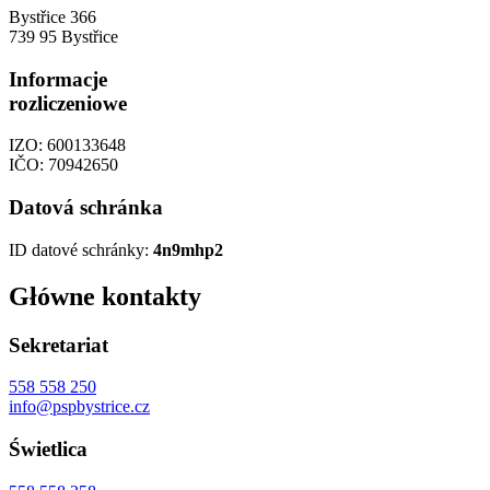
Bystřice 366
739 95 Bystřice
Informacje
rozliczeniowe
IZO: 600133648
IČO: 70942650
Datová schránka
ID datové schránky:
4n9mhp2
Główne kontakty
Sekretariat
558 558 250
info@pspbystrice.cz
Świetlica