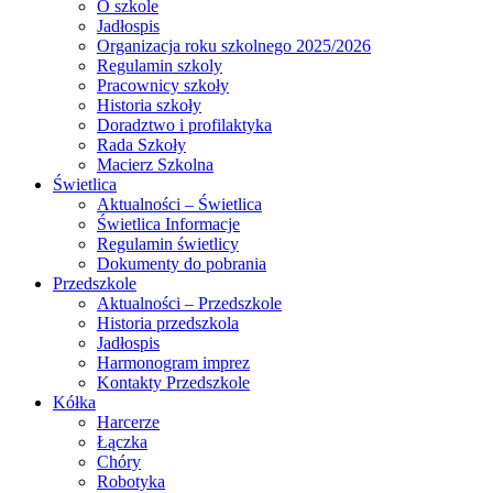
O szkole
Jadłospis
Organizacja roku szkolnego 2025/2026
Regulamin szkoly
Pracownicy szkoły
Historia szkoły
Doradztwo i profilaktyka
Rada Szkoły
Macierz Szkolna
Świetlica
Aktualności – Świetlica
Świetlica Informacje
Regulamin świetlicy
Dokumenty do pobrania
Przedszkole
Aktualności – Przedszkole
Historia przedszkola
Jadłospis
Harmonogram imprez
Kontakty Przedszkole
Kółka
Harcerze
Łączka
Chóry
Robotyka