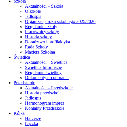
Szkoła
Aktualności – Szkoła
O szkole
Jadłospis
Organizacja roku szkolnego 2025/2026
Regulamin szkoly
Pracownicy szkoły
Historia szkoły
Doradztwo i profilaktyka
Rada Szkoły
Macierz Szkolna
Świetlica
Aktualności – Świetlica
Świetlica Informacje
Regulamin świetlicy
Dokumenty do pobrania
Przedszkole
Aktualności – Przedszkole
Historia przedszkola
Jadłospis
Harmonogram imprez
Kontakty Przedszkole
Kółka
Harcerze
Łączka