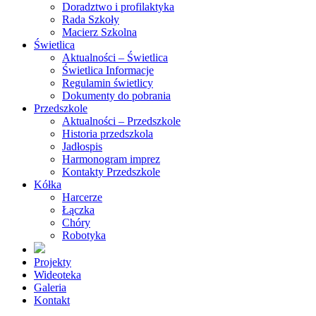
Doradztwo i profilaktyka
Rada Szkoły
Macierz Szkolna
Świetlica
Aktualności – Świetlica
Świetlica Informacje
Regulamin świetlicy
Dokumenty do pobrania
Przedszkole
Aktualności – Przedszkole
Historia przedszkola
Jadłospis
Harmonogram imprez
Kontakty Przedszkole
Kółka
Harcerze
Łączka
Chóry
Robotyka
Projekty
Wideoteka
Galeria
Kontakt