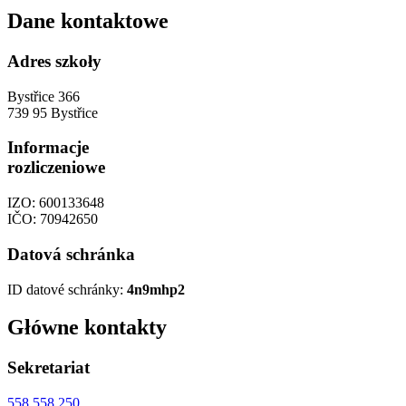
Dane kontaktowe
Adres szkoły
Bystřice 366
739 95 Bystřice
Informacje
rozliczeniowe
IZO: 600133648
IČO: 70942650
Datová schránka
ID datové schránky:
4n9mhp2
Główne kontakty
Sekretariat
558 558 250