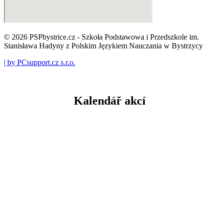
© 2026 PSPbystrice.cz - Szkoła Podstawowa i Przedszkole im.
Stanisława Hadyny z Polskim Językiem Nauczania w Bystrzycy
| by PCsupport.cz s.r.o.
Kalendář akcí