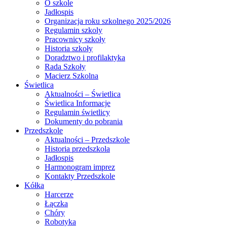
O szkole
Jadłospis
Organizacja roku szkolnego 2025/2026
Regulamin szkoly
Pracownicy szkoły
Historia szkoły
Doradztwo i profilaktyka
Rada Szkoły
Macierz Szkolna
Świetlica
Aktualności – Świetlica
Świetlica Informacje
Regulamin świetlicy
Dokumenty do pobrania
Przedszkole
Aktualności – Przedszkole
Historia przedszkola
Jadłospis
Harmonogram imprez
Kontakty Przedszkole
Kółka
Harcerze
Łączka
Chóry
Robotyka