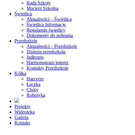
Rada Szkoły
Macierz Szkolna
Świetlica
Aktualności – Świetlica
Świetlica Informacje
Regulamin świetlicy
Dokumenty do pobrania
Przedszkole
Aktualności – Przedszkole
Historia przedszkola
Jadłospis
Harmonogram imprez
Kontakty Przedszkole
Kółka
Harcerze
Łączka
Chóry
Robotyka
Projekty
Wideoteka
Galeria
Kontakt