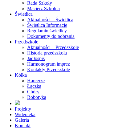
Rada Szkoły
Macierz Szkolna
Świetlica
Aktualności – Świetlica
Świetlica Informacje
Regulamin świetlicy
Dokumenty do pobrania
Przedszkole
Aktualności – Przedszkole
Historia przedszkola
Jadłospis
Harmonogram imprez
Kontakty Przedszkole
Kółka
Harcerze
Łączka
Chóry
Robotyka
Projekty
Wideoteka
Galeria
Kontakt