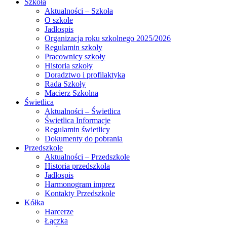
Szkoła
Aktualności – Szkoła
O szkole
Jadłospis
Organizacja roku szkolnego 2025/2026
Regulamin szkoly
Pracownicy szkoły
Historia szkoły
Doradztwo i profilaktyka
Rada Szkoły
Macierz Szkolna
Świetlica
Aktualności – Świetlica
Świetlica Informacje
Regulamin świetlicy
Dokumenty do pobrania
Przedszkole
Aktualności – Przedszkole
Historia przedszkola
Jadłospis
Harmonogram imprez
Kontakty Przedszkole
Kółka
Harcerze
Łączka