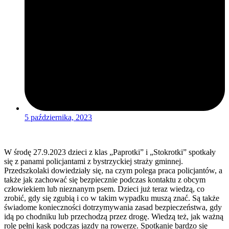
5 października, 2023
W środę 27.9.2023 dzieci z klas „Paprotki” i „Stokrotki” spotkały
się z panami policjantami z bystrzyckiej straży gminnej.
Przedszkolaki dowiedziały się, na czym polega praca policjantów, a
także jak zachować się bezpiecznie podczas kontaktu z obcym
człowiekiem lub nieznanym psem. Dzieci już teraz wiedzą, co
zrobić, gdy się zgubią i co w takim wypadku muszą znać. Są także
świadome konieczności dotrzymywania zasad bezpieczeństwa, gdy
idą po chodniku lub przechodzą przez drogę. Wiedzą też, jak ważną
rolę pełni kask podczas jazdy na rowerze. Spotkanie bardzo się