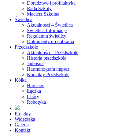
Doradztwo i profilaktyka
Rada Szkoły
Macierz Szkolna
Świetlica
Aktualności – Świetlica
Świetlica Informacje
Regulamin świetlicy
Dokumenty do pobrania
Przedszkole
Aktualności – Przedszkole
Historia przedszkola
Jadłospis
Harmonogram imprez
Kontakty Przedszkole
Kółka
Harcerze
Łączka
Chóry
Robotyka
Projekty
Wideoteka
Galeria
Kontakt