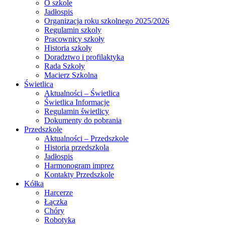
O szkole
Jadłospis
Organizacja roku szkolnego 2025/2026
Regulamin szkoly
Pracownicy szkoły
Historia szkoły
Doradztwo i profilaktyka
Rada Szkoły
Macierz Szkolna
Świetlica
Aktualności – Świetlica
Świetlica Informacje
Regulamin świetlicy
Dokumenty do pobrania
Przedszkole
Aktualności – Przedszkole
Historia przedszkola
Jadłospis
Harmonogram imprez
Kontakty Przedszkole
Kółka
Harcerze
Łączka
Chóry
Robotyka