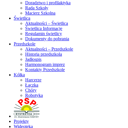
Doradztwo i profilaktyka
Rada Szkoły
Macierz Szkolna
Świetlica
Aktualności – Świetlica
Świetlica Informacje
Regulamin świetlicy
Dokumenty do pobrania
Przedszkole
Aktualności – Przedszkole
Historia przedszkola
Jadłospis
Harmonogram imprez
Kontakty Przedszkole
Kółka
Harcerze
Łączka
Chóry
Robotyka
Projekty
Wideoteka