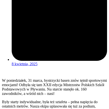
8 kwietnia, 2025
W poniedziałek, 31 marca, bystrzycki basen znów tętnił sportowymi
emocjami! Odbyła się tam XXII edycja Mistrzostw Polskich Szkół
Podstawowych w Pływaniu. Na starcie stanęło ok. 160
zawodników, a wśród nich – nasi!
Były starty indywidualne, była też sztafeta – pełna napięcia do
ostatnich metrów. Nasza ekipa uplasowała się tuż za podium,