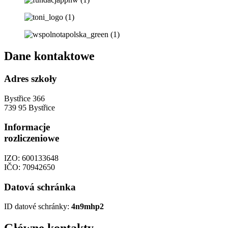
Dane kontaktowe
Adres szkoły
Bystřice 366
739 95 Bystřice
Informacje
rozliczeniowe
IZO: 600133648
IČO: 70942650
Datová schránka
ID datové schránky:
4n9mhp2