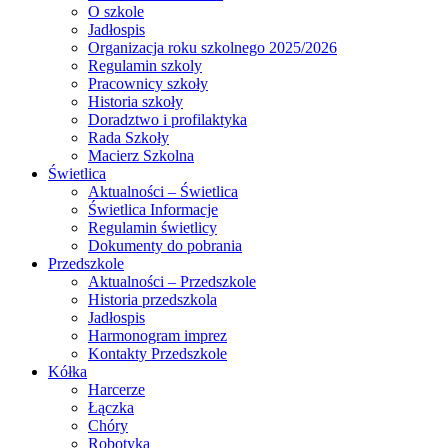
O szkole
Jadłospis
Organizacja roku szkolnego 2025/2026
Regulamin szkoly
Pracownicy szkoły
Historia szkoły
Doradztwo i profilaktyka
Rada Szkoły
Macierz Szkolna
Świetlica
Aktualności – Świetlica
Świetlica Informacje
Regulamin świetlicy
Dokumenty do pobrania
Przedszkole
Aktualności – Przedszkole
Historia przedszkola
Jadłospis
Harmonogram imprez
Kontakty Przedszkole
Kółka
Harcerze
Łączka
Chóry
Robotyka