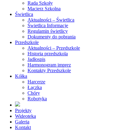
Rada Szkoły
Macierz Szkolna
Świetlica
Aktualności – Świetlica
Świetlica Informacje
Regulamin świetlicy
Dokumenty do pobrania
Przedszkole
Aktualności – Przedszkole
Historia przedszkola
Jadłospis
Harmonogram imprez
Kontakty Przedszkole
Kółka
Harcerze
Łączka
Chóry
Robotyka
Projekty
Wideoteka
Galeria
Kontakt