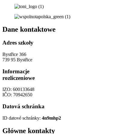
Dane kontaktowe
Adres szkoły
Bystřice 366
739 95 Bystřice
Informacje
rozliczeniowe
IZO: 600133648
IČO: 70942650
Datová schránka
ID datové schránky:
4n9mhp2
Główne kontakty