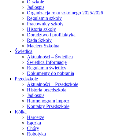
O szkole
Jadłospis
Organizacja roku szkolnego 2025/2026
Regulamin szkoly
Pracownicy szkoły
Historia szkoły
Doradztwo i profilaktyka
Rada Szkoły
Macierz Szkolna
Świetlica
Aktualności – Świetlica
Świetlica Informacje
Regulamin świetlicy
Dokumenty do pobrania
Przedszkole
Aktualności – Przedszkole
Historia przedszkola
Jadłospis
Harmonogram imprez
Kontakty Przedszkole
Kółka
Harcerze
Łączka
Chóry
Robotyka