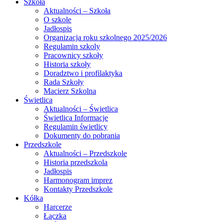
Szkoła
Aktualności – Szkoła
O szkole
Jadłospis
Organizacja roku szkolnego 2025/2026
Regulamin szkoly
Pracownicy szkoły
Historia szkoły
Doradztwo i profilaktyka
Rada Szkoły
Macierz Szkolna
Świetlica
Aktualności – Świetlica
Świetlica Informacje
Regulamin świetlicy
Dokumenty do pobrania
Przedszkole
Aktualności – Przedszkole
Historia przedszkola
Jadłospis
Harmonogram imprez
Kontakty Przedszkole
Kółka
Harcerze
Łączka