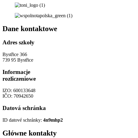
Dane kontaktowe
Adres szkoły
Bystřice 366
739 95 Bystřice
Informacje
rozliczeniowe
IZO: 600133648
IČO: 70942650
Datová schránka
ID datové schránky:
4n9mhp2
Główne kontakty