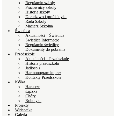
Regulamin szkoly
Pracownicy szkoły
Historia szkoły
Doradztwo i profilaktyka
Rada Szkoły
Macierz Szkolna
Świetlica
Aktualności – Świetlica
Świetlica Informacje
Regulamin świetlicy
Dokumenty do pobrania
Przedszkole
Aktualności – Przedszkole
Historia przedszkola
Jadłospis
Harmonogram imprez
Kontakty Przedszkole
Kółka
Harcerze
Łączka
Chóry
Robotyka
Projekty
Wideoteka
Galeria