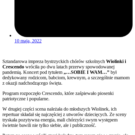
10 maja, 2022
Sztandarowa impreza bystrzyckich chórów szkolnych
Wiolinki i
Crescendo
wróciła po dwu latach przerwy spowodowanej
pandemią. Koncert pod tytułem
„…SOBIE I WAM…”
był
dedykowany rodzicom, babciom, krewnym, a szczególnie mamom
z okazji nadchodzącego święta.
Program rozpoczęło Crescendo, które zaśpiewało piosenki
patriotyczne i popularne.
W drugiej części scena należała do młodszych Wiolinek, ich
repertuar składał się najczęściej z utworów dziecięcych. Ze sceny
tryskała pozytywna energia, mali chórzyści swym występem
świetnie bawili nie tylko siebie, ale i publiczność.