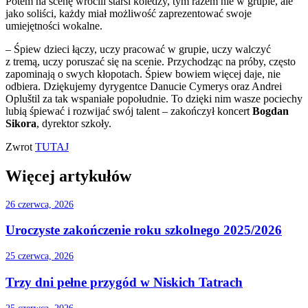
Potem na scenę wrócili starsi koledzy, tym razem nie w grupie, ale
jako soliści, każdy miał możliwość zaprezentować swoje
umiejętności wokalne.
– Śpiew dzieci łączy, uczy pracować w grupie, uczy walczyć
z tremą, uczy poruszać się na scenie. Przychodząc na próby, często
zapominają o swych kłopotach. Śpiew bowiem więcej daje, nie
odbiera. Dziękujemy dyrygentce Danucie Cymerys oraz Andrei
Opluštil za tak wspaniałe popołudnie. To dzięki nim wasze pociechy
lubią śpiewać i rozwijać swój talent – zakończył koncert
Bogdan
Sikora
, dyrektor szkoły.
Zwrot
TUTAJ
Więcej artykułów
26 czerwca, 2026
Uroczyste zakończenie roku szkolnego 2025/2026
25 czerwca, 2026
Trzy dni pełne przygód w Niskich Tatrach