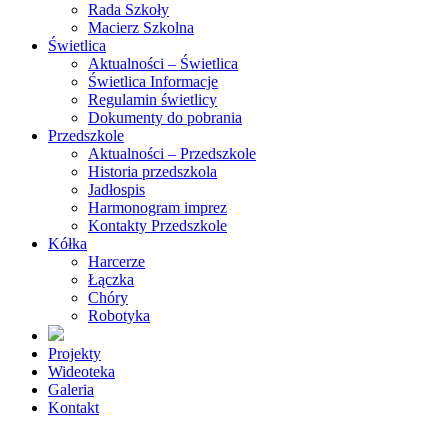
Rada Szkoły
Macierz Szkolna
Świetlica
Aktualności – Świetlica
Świetlica Informacje
Regulamin świetlicy
Dokumenty do pobrania
Przedszkole
Aktualności – Przedszkole
Historia przedszkola
Jadłospis
Harmonogram imprez
Kontakty Przedszkole
Kółka
Harcerze
Łączka
Chóry
Robotyka
Projekty
Wideoteka
Galeria
Kontakt