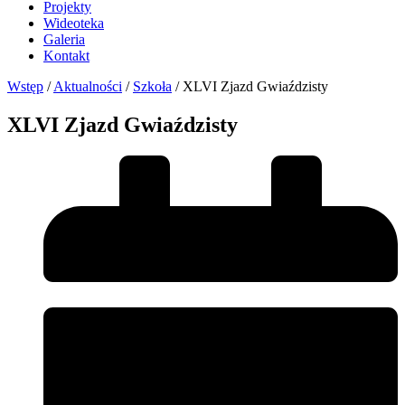
Projekty
Wideoteka
Galeria
Kontakt
Wstęp
/
Aktualności
/
Szkoła
/
XLVI Zjazd Gwiaździsty
XLVI Zjazd Gwiaździsty