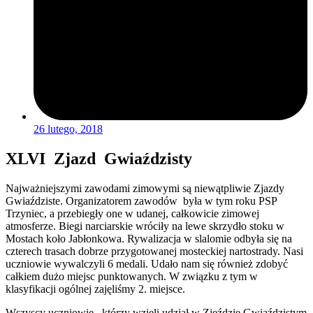
26 lutego, 2018
XLVI Zjazd Gwiaździsty
Najważniejszymi zawodami zimowymi są niewątpliwie Zjazdy
Gwiaździste. Organizatorem zawodów była w tym roku PSP
Trzyniec, a przebiegły one w udanej, całkowicie zimowej
atmosferze. Biegi narciarskie wróciły na lewe skrzydło stoku w
Mostach koło Jabłonkowa. Rywalizacja w slalomie odbyła się na
czterech trasach dobrze przygotowanej mosteckiej nartostrady. Nasi
uczniowie wywalczyli 6 medali. Udało nam się również zdobyć
całkiem dużo miejsc punktowanych. W związku z tym w
klasyfikacji ogólnej zajęliśmy 2. miejsce.
Wszyscy uczniowie , którzy wzięli udział w Zjeździe Gwiaździstym