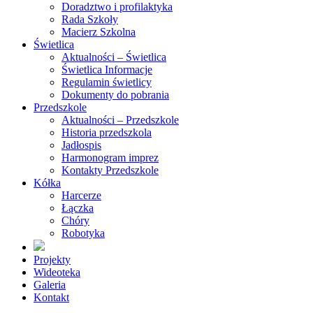
Doradztwo i profilaktyka
Rada Szkoły
Macierz Szkolna
Świetlica
Aktualności – Świetlica
Świetlica Informacje
Regulamin świetlicy
Dokumenty do pobrania
Przedszkole
Aktualności – Przedszkole
Historia przedszkola
Jadłospis
Harmonogram imprez
Kontakty Przedszkole
Kółka
Harcerze
Łączka
Chóry
Robotyka
Projekty
Wideoteka
Galeria
Kontakt