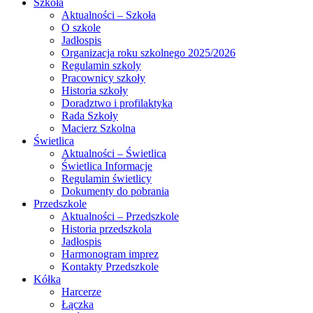
Szkoła
Aktualności – Szkoła
O szkole
Jadłospis
Organizacja roku szkolnego 2025/2026
Regulamin szkoly
Pracownicy szkoły
Historia szkoły
Doradztwo i profilaktyka
Rada Szkoły
Macierz Szkolna
Świetlica
Aktualności – Świetlica
Świetlica Informacje
Regulamin świetlicy
Dokumenty do pobrania
Przedszkole
Aktualności – Przedszkole
Historia przedszkola
Jadłospis
Harmonogram imprez
Kontakty Przedszkole
Kółka
Harcerze
Łączka