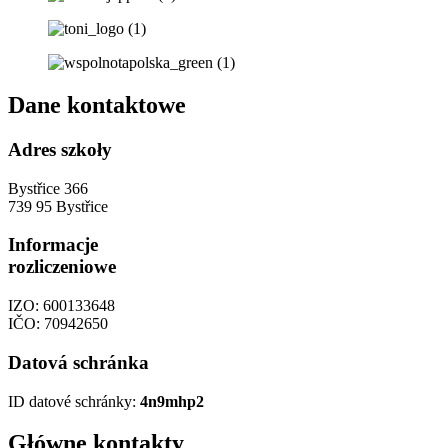
Dane kontaktowe
Adres szkoły
Bystřice 366
739 95 Bystřice
Informacje
rozliczeniowe
IZO: 600133648
IČO: 70942650
Datová schránka
ID datové schránky:
4n9mhp2
Główne kontakty