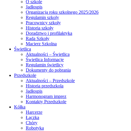
O szkole
Jadłospis
Organizacja roku szkolnego 2025/2026
Regulamin szkoly
Pracownicy szkoły
Historia szkoły
Doradztwo i profilaktyka
Rada Szkoły
Macierz Szkolna
Świetlica
Aktualności – Świetlica
Świetlica Informacje
Regulamin świetlicy
Dokumenty do pobrania
Przedszkole
Aktualności – Przedszkole
Historia przedszkola
Jadłospis
Harmonogram imprez
Kontakty Przedszkole
Kółka
Harcerze
Łączka
Chóry
Robotyka