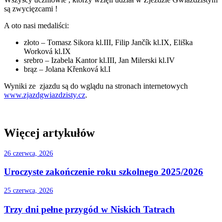
są zwycięzcami !
A oto nasi medaliści:
złoto – Tomasz Sikora kl.III, Filip Jančík kl.IX, Eliška
Worková kl.IX
srebro – Izabela Kantor kl.III, Jan Milerski kl.IV
brąz – Jolana Křenková kl.I
Wyniki ze zjazdu są do wglądu na stronach internetowych
www.zjazdgwiazdzisty.cz
.
Więcej artykułów
26 czerwca, 2026
Uroczyste zakończenie roku szkolnego 2025/2026
25 czerwca, 2026
Trzy dni pełne przygód w Niskich Tatrach