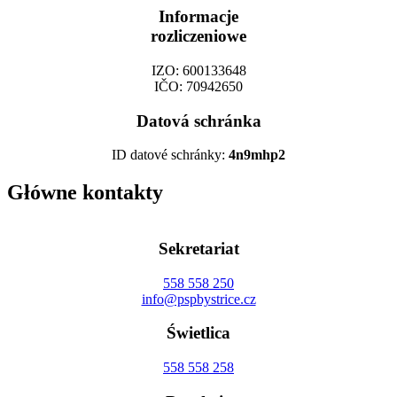
Informacje
rozliczeniowe
IZO: 600133648
IČO: 70942650
Datová schránka
ID datové schránky:
4n9mhp2
Główne kontakty
Sekretariat
558 558 250
info@pspbystrice.cz
Świetlica
558 558 258