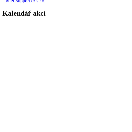
| by PCsupport.cz s.r.o.
Kalendář akcí