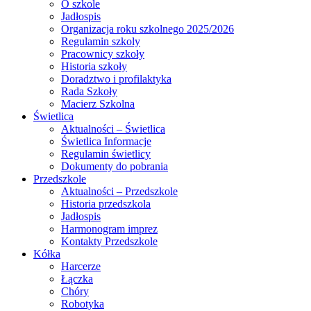
O szkole
Jadłospis
Organizacja roku szkolnego 2025/2026
Regulamin szkoly
Pracownicy szkoły
Historia szkoły
Doradztwo i profilaktyka
Rada Szkoły
Macierz Szkolna
Świetlica
Aktualności – Świetlica
Świetlica Informacje
Regulamin świetlicy
Dokumenty do pobrania
Przedszkole
Aktualności – Przedszkole
Historia przedszkola
Jadłospis
Harmonogram imprez
Kontakty Przedszkole
Kółka
Harcerze
Łączka
Chóry
Robotyka