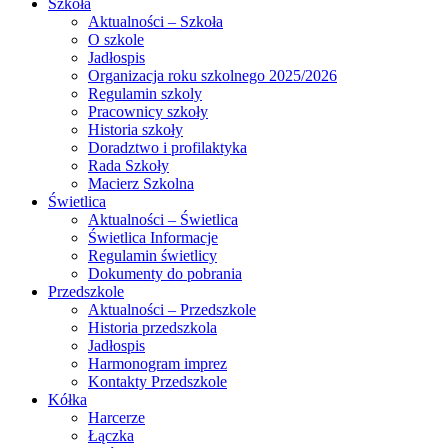
Szkoła
Aktualności – Szkoła
O szkole
Jadłospis
Organizacja roku szkolnego 2025/2026
Regulamin szkoly
Pracownicy szkoły
Historia szkoły
Doradztwo i profilaktyka
Rada Szkoły
Macierz Szkolna
Świetlica
Aktualności – Świetlica
Świetlica Informacje
Regulamin świetlicy
Dokumenty do pobrania
Przedszkole
Aktualności – Przedszkole
Historia przedszkola
Jadłospis
Harmonogram imprez
Kontakty Przedszkole
Kółka
Harcerze
Łączka