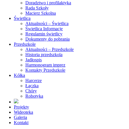
Doradztwo i profilaktyka
Rada Szkoły
Macierz Szkolna
Świetlica
Aktualności – Świetlica
Świetlica Informacje
Regulamin świetlicy
Dokumenty do pobrania
Przedszkole
Aktualności – Przedszkole
Historia przedszkola
Jadłospis
Harmonogram imprez
Kontakty Przedszkole
Kółka
Harcerze
Łączka
Chóry
Robotyka
Projekty
Wideoteka
Galeria
Kontakt