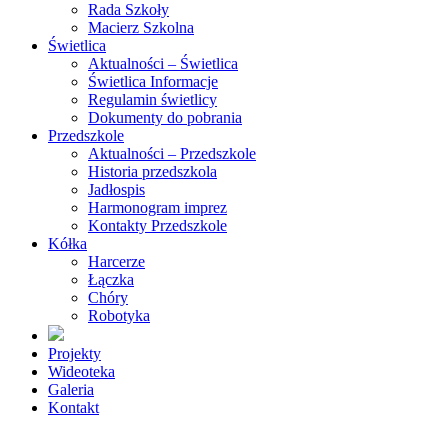
Rada Szkoły
Macierz Szkolna
Świetlica
Aktualności – Świetlica
Świetlica Informacje
Regulamin świetlicy
Dokumenty do pobrania
Przedszkole
Aktualności – Przedszkole
Historia przedszkola
Jadłospis
Harmonogram imprez
Kontakty Przedszkole
Kółka
Harcerze
Łączka
Chóry
Robotyka
Projekty
Wideoteka
Galeria
Kontakt