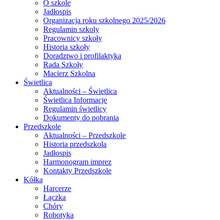
O szkole
Jadłospis
Organizacja roku szkolnego 2025/2026
Regulamin szkoly
Pracownicy szkoły
Historia szkoły
Doradztwo i profilaktyka
Rada Szkoły
Macierz Szkolna
Świetlica
Aktualności – Świetlica
Świetlica Informacje
Regulamin świetlicy
Dokumenty do pobrania
Przedszkole
Aktualności – Przedszkole
Historia przedszkola
Jadłospis
Harmonogram imprez
Kontakty Przedszkole
Kółka
Harcerze
Łączka
Chóry
Robotyka