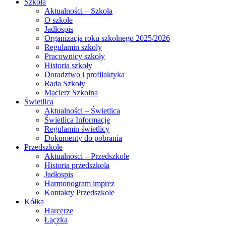
Szkoła
Aktualności – Szkoła
O szkole
Jadłospis
Organizacja roku szkolnego 2025/2026
Regulamin szkoly
Pracownicy szkoły
Historia szkoły
Doradztwo i profilaktyka
Rada Szkoły
Macierz Szkolna
Świetlica
Aktualności – Świetlica
Świetlica Informacje
Regulamin świetlicy
Dokumenty do pobrania
Przedszkole
Aktualności – Przedszkole
Historia przedszkola
Jadłospis
Harmonogram imprez
Kontakty Przedszkole
Kółka
Harcerze
Łączka