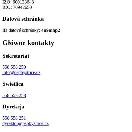
IZO: 600133648
IČO: 70942650
Datová schránka
ID datové schránky:
4n9mhp2
Główne kontakty
Sekretariat
558 558 250
info@pspbystrice.cz
Świetlica
558 558 258
Dyrekcja
558 558 251
dyrektor@pspbystrice.cz