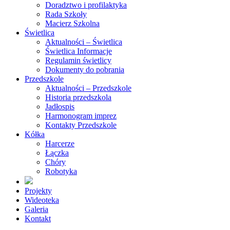
Doradztwo i profilaktyka
Rada Szkoły
Macierz Szkolna
Świetlica
Aktualności – Świetlica
Świetlica Informacje
Regulamin świetlicy
Dokumenty do pobrania
Przedszkole
Aktualności – Przedszkole
Historia przedszkola
Jadłospis
Harmonogram imprez
Kontakty Przedszkole
Kółka
Harcerze
Łączka
Chóry
Robotyka
Projekty
Wideoteka
Galeria
Kontakt