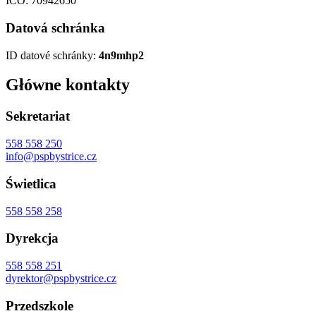
IČO: 70942650
Datová schránka
ID datové schránky:
4n9mhp2
Główne kontakty
Sekretariat
558 558 250
info@pspbystrice.cz
Świetlica
558 558 258
Dyrekcja
558 558 251
dyrektor@pspbystrice.cz
Przedszkole