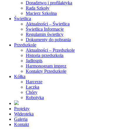
Doradztwo i profilaktyka
Rada Szkoły
Macierz Szkolna
Świetlica
Aktualności – Świetlica
Świetlica Informacje
Regulamin świetlicy
Dokumenty do pobrania
Przedszkole
Aktualności – Przedszkole
Historia przedszkola
Jadłospis
Harmonogram imprez
Kontakty Przedszkole
Kółka
Harcerze
Łączka
Chóry
Robotyka
Projekty
Wideoteka
Galeria
Kontakt