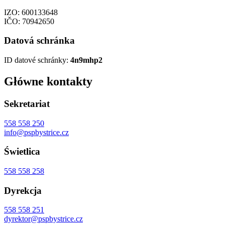
IZO: 600133648
IČO: 70942650
Datová schránka
ID datové schránky:
4n9mhp2
Główne kontakty
Sekretariat
558 558 250
info@pspbystrice.cz
Świetlica
558 558 258
Dyrekcja
558 558 251
dyrektor@pspbystrice.cz