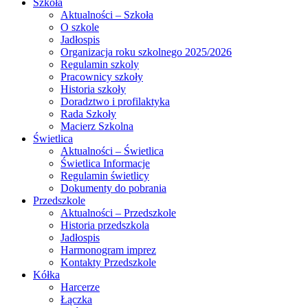
Szkoła
Aktualności – Szkoła
O szkole
Jadłospis
Organizacja roku szkolnego 2025/2026
Regulamin szkoly
Pracownicy szkoły
Historia szkoły
Doradztwo i profilaktyka
Rada Szkoły
Macierz Szkolna
Świetlica
Aktualności – Świetlica
Świetlica Informacje
Regulamin świetlicy
Dokumenty do pobrania
Przedszkole
Aktualności – Przedszkole
Historia przedszkola
Jadłospis
Harmonogram imprez
Kontakty Przedszkole
Kółka
Harcerze
Łączka