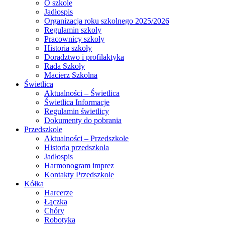
O szkole
Jadłospis
Organizacja roku szkolnego 2025/2026
Regulamin szkoly
Pracownicy szkoły
Historia szkoły
Doradztwo i profilaktyka
Rada Szkoły
Macierz Szkolna
Świetlica
Aktualności – Świetlica
Świetlica Informacje
Regulamin świetlicy
Dokumenty do pobrania
Przedszkole
Aktualności – Przedszkole
Historia przedszkola
Jadłospis
Harmonogram imprez
Kontakty Przedszkole
Kółka
Harcerze
Łączka
Chóry
Robotyka