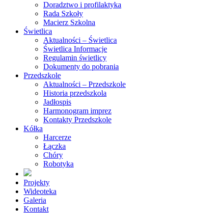
Doradztwo i profilaktyka
Rada Szkoły
Macierz Szkolna
Świetlica
Aktualności – Świetlica
Świetlica Informacje
Regulamin świetlicy
Dokumenty do pobrania
Przedszkole
Aktualności – Przedszkole
Historia przedszkola
Jadłospis
Harmonogram imprez
Kontakty Przedszkole
Kółka
Harcerze
Łączka
Chóry
Robotyka
Projekty
Wideoteka
Galeria
Kontakt